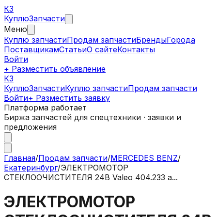
КЗ
Куплю
Запчасти
Меню
Куплю запчасти
Продам запчасти
Бренды
Города
Поставщикам
Статьи
О сайте
Контакты
Войти
+ Разместить объявление
КЗ
КуплюЗапчасти
Куплю запчасти
Продам запчасти
Войти
+ Разместить заявку
Платформа работает
Биржа запчастей для спецтехники · заявки и
предложения
Главная
/
Продам запчасти
/
MERCEDES BENZ
/
Екатеринбург
/
ЭЛЕКТРОМОТОР
СТЕКЛООЧИСТИТЕЛЯ 24В Valeo 404.233 а...
ЭЛЕКТРОМОТОР