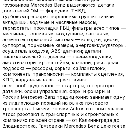
грузовиков Mercedes-Benz выделяются: детали
двигателей OM — форсунки, ТНВД,
турбокомпрессоры, поршневые группы, гильзы,
вкладыши, водяные и масляные насосы,
термостаты, прокладки ГБЦ; фильтры всех типов —
масляные, топливные, воздушные, салонные;
элементы тормозной системы — колодки, диски,
суппорты, тормозные камеры, энергоаккумуляторы,
осушитель воздуха, ABS-датчики; детали
пневматической подвески — пневмоподушки,
амортизаторы, кронштейны, клапаны; рессорная
подвеска — рессоры, серьги, сайлентблоки;
компоненты трансмиссии — комплекты сцепления,
КПП, карданные валы, крестовины;
электрооборудование — стартеры, генераторы,
датчики, блоки управления, фары и фонари. В
России Mercedes-Benz традиционно занимает одну
из лидирующих позиций на рынке грузового
транспорта. Тысячи тягачей Actros и строительных
Arocs работают в транспортных и строительных
компаниях по всей стране — от Калининграда до
Владивостока. Грузовики Mercedes-Benz ценятся за