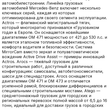
автомобилестроении. Линейка грузовых
автомобилей Mercedes-Benz включает несколько
ключевых серий, каждая из которых
оптимизирована для своего сегмента эксплуатации.
Actros — флагманский магистральный тягач,
который многократно признавался «Грузовиком
года» в Европе. Он оснащается новейшими
двигателями OM 471 мощностью от 421 до 530 л.с. и
является эталоном топливной эффективности,
комфорта водителя и безопасности. Система
MirrorCam вместо зеркал и полуавтоматическое
вождение Active Drive Assist — примеры инноваций
Actros. Arocs — тяжёлый грузовик для
строительных работ, доступный в различных
конфигурациях: самосвалы, автобетоносмесители,
шасси для спецнадстроек. Arocs оснащается
двигателями OM 471 и OM 473 и отличается
усиленной рамой, блокировками дифференциалов и
специальными строительными мостами. Atego —
среднетоннажный грузовик для городских и
региональных перевозок полной массой от 6,5 до 16
тонн, идеальный для доставки грузов в городских