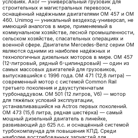
условиях. Axor — универсальный грузовик для
строительных и магистральных перевозок,
оснащённый надёжными двигателями OM 457 и OM
460. Unimog — уникальный вездеход-универсал, не
имеющий аналогов в мире, применяемый в
коммунальном хозяйстве, лесной промышленности,
сельском хозяйстве, спасательных операциях и
военной сфере. Двигатели Mercedes-Benz серии OM
являются одними из наиболее надёжных и
технологичных дизельных моторов в мире. OM 457
(12-литровый, рядный 6-цилиндровый) — один из
самых массовых двигателей для грузовиков,
выпускавшийся с 1996 года. OM 471 (12,8 литра) —
современный мотор с системой Common Rail
третьего поколения и двухступенчатым
турбонаддувом. OM 501 (12 литров, V6) — мотор
для тяжёлых условий эксплуатации,
устанавливавшийся на Actros первых поколений.
OM 473 (15,6 литра, рядная шестёрка) — самый
мощный дизельный двигатель в линейке,
развивающий до 625 л.с. и оснащённый системой
турбокомпаунда для повышения КПД. Среди
наиболее востребованных запчастей для