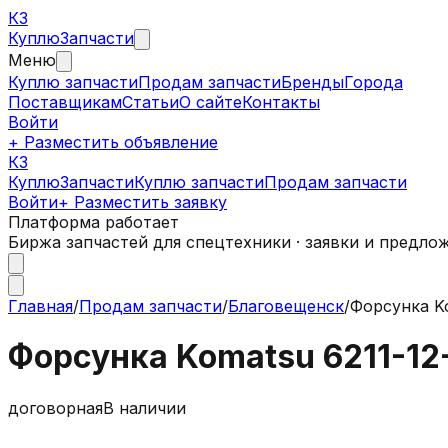
КЗ
Куплю
Запчасти
Меню
Куплю запчасти
Продам запчасти
Бренды
Города
Поставщикам
Статьи
О сайте
Контакты
Войти
+ Разместить объявление
КЗ
КуплюЗапчасти
Куплю запчасти
Продам запчасти
Войти
+ Разместить заявку
Платформа работает
Биржа запчастей для спецтехники · заявки и предло
Главная
/
Продам запчасти
/
Благовещенск
/
Форсунка Ko
Форсунка Komatsu 6211-12
договорная
В наличии