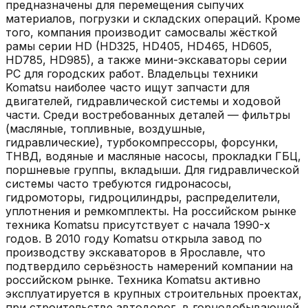
предназначены для перемещения сыпучих
материалов, погрузки и складских операций. Кроме
того, компания производит самосвалы жёсткой
рамы серии HD (HD325, HD405, HD465, HD605,
HD785, HD985), а также мини-экскаваторы серии
PC для городских работ. Владельцы техники
Komatsu наиболее часто ищут запчасти для
двигателей, гидравлической системы и ходовой
части. Среди востребованных деталей — фильтры
(масляные, топливные, воздушные,
гидравлические), турбокомпрессоры, форсунки,
ТНВД, водяные и масляные насосы, прокладки ГБЦ,
поршневые группы, вкладыши. Для гидравлической
системы часто требуются гидронасосы,
гидромоторы, гидроцилиндры, распределители,
уплотнения и ремкомплекты. На российском рынке
техника Komatsu присутствует с начала 1990-х
годов. В 2010 году Komatsu открыла завод по
производству экскаваторов в Ярославле, что
подтвердило серьёзность намерений компании на
российском рынке. Техника Komatsu активно
эксплуатируется в крупных строительных проектах,
при строительстве автодорог, в горнодобывающей