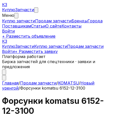
КЗ
Куплю
Запчасти
Меню
Куплю запчасти
Продам запчасти
Бренды
Города
Поставщикам
Статьи
О сайте
Контакты
Войти
+ Разместить объявление
КЗ
КуплюЗапчасти
Куплю запчасти
Продам запчасти
Войти
+ Разместить заявку
Платформа работает
Биржа запчастей для спецтехники · заявки и
предложения
Главная
/
Продам запчасти
/
KOMATSU
/
Новый
уренгой
/
Форсунки komatsu 6152-12-3100
Форсунки komatsu 6152-
12-3100