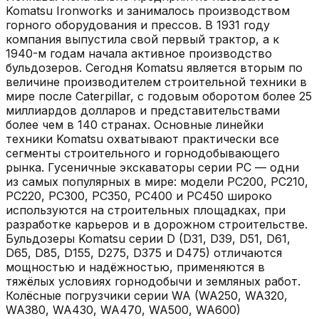
Komatsu Ironworks и занималось производством
горного оборудования и прессов. В 1931 году
компания выпустила свой первый трактор, а к
1940-м годам начала активное производство
бульдозеров. Сегодня Komatsu является вторым по
величине производителем строительной техники в
мире после Caterpillar, с годовым оборотом более 25
миллиардов долларов и представительствами
более чем в 140 странах. Основные линейки
техники Komatsu охватывают практически все
сегменты строительного и горнодобывающего
рынка. Гусеничные экскаваторы серии PC — одни
из самых популярных в мире: модели PC200, PC210,
PC220, PC300, PC350, PC400 и PC450 широко
используются на строительных площадках, при
разработке карьеров и в дорожном строительстве.
Бульдозеры Komatsu серии D (D31, D39, D51, D61,
D65, D85, D155, D275, D375 и D475) отличаются
мощностью и надёжностью, применяются в
тяжёлых условиях горнодобычи и земляных работ.
Колёсные погрузчики серии WA (WA250, WA320,
WA380, WA430, WA470, WA500, WA600)