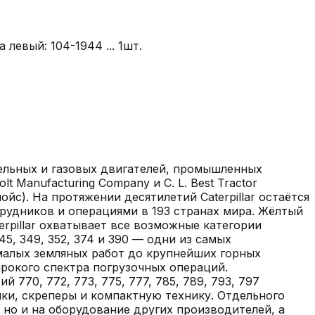
левый: 104-1944 ... 1шт.
зельных и газовых двигателей, промышленных
 Manufacturing Company и C. L. Best Tractor
йс). На протяжении десятилетий Caterpillar остаётся
рудников и операциями в 193 странах мира. Жёлтый
rpillar охватывает все возможные категории
5, 349, 352, 374 и 390 — одни из самых
т малых земляных работ до крупнейших горных
широкого спектра погрузочных операций.
770, 772, 773, 775, 777, 785, 789, 793, 797
ики, скреперы и компактную технику. Отдельного
, но и на оборудование других производителей, а