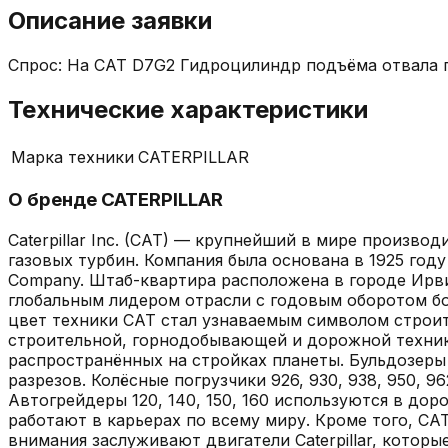
Описание заявки
Спрос: На CAT D7G2 Гидроцилиндр подъёма отвала пра
Технические характеристики
Марка техники
CATERPILLAR
О бренде
CATERPILLAR
Caterpillar Inc. (CAT) — крупнейший в мире произв
газовых турбин. Компания была основана в 1925 году 
Company. Штаб-квартира расположена в городе Ирвинг
глобальным лидером отрасли с годовым оборотом бо
цвет техники CAT стал узнаваемым символом строит
строительной, горнодобывающей и дорожной техники. 
распространённых на стройках планеты. Бульдозеры 
разрезов. Колёсные погрузчики 926, 930, 938, 950, 9
Автогрейдеры 120, 140, 150, 160 используются в доро
работают в карьерах по всему миру. Кроме того, CA
внимания заслуживают двигатели Caterpillar, которы