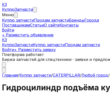
КЗ
Куплю
Запчасти
Меню
Куплю запчасти
Продам запчасти
Бренды
Города
Поставщикам
Статьи
О сайте
Контакты
Войти
+ Разместить объявление
КЗ
КуплюЗапчасти
Куплю запчасти
Продам запчасти
Войти
+ Разместить заявку
Платформа работает
Биржа запчастей для спецтехники · заявки и предло
Главная
/
Куплю запчасти
/
CATERPILLAR
/
Любой город
/
Гидроцилиндр подъёма к