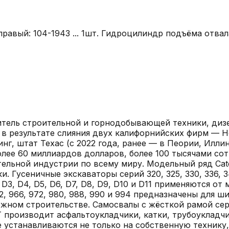
вый: 104-1943 ... 1шт. Гидроцилиндр подъёма отвала 
одитель строительной и горнодобывающей техники, ди
в результате слияния двух калифорнийских фирм — Holt
, штат Техас (с 2022 года, ранее — в Пеории, Иллино
лее 60 миллиардов долларов, более 100 тысячами сот
ельной индустрии по всему миру. Модельный ряд Cate
Гусеничные экскаваторы серий 320, 325, 330, 336, 34
D3, D4, D5, D6, D7, D8, D9, D10 и D11 применяются о
62, 966, 972, 980, 988, 990 и 994 предназначены для 
жном строительстве. Самосвалы с жёсткой рамой серий 
T производит асфальтоукладчики, катки, трубоукладч
е устанавливаются не только на собственную технику