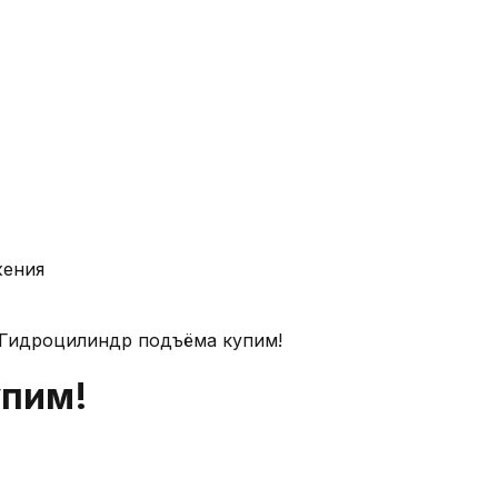
жения
Гидроцилиндр подъёма купим!
упим!