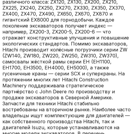
различного класса: ZX120, ZX130, ZX200, ZX210,
ZX225, ZX240, ZX250, ZX270, ZX330, ZX350, ZX370,
ZX400, ZX470, ZX490, ZX650, ZX670, ZX870 и
гигантский EX8000 для горнодобычи. Каждое
поколение экскаваторов получает индекс —
например, ZX200-3, ZX200-5, ZX200-6 — что
отражает конструктивные улучшения и повышение
экологических стандартов. Помимо экскаваторов,
Hitachi производит колёсные погрузчики серии ZW
(ZW140, ZW180, ZW220, ZW250, ZW310, ZW370),
самосвалы жёсткой рамы серии EH (EH1100,
EH1700, EH3500, EH4000, EH5000), а также
гусеничные краны — серии SCX и суперкраны. На
протяжении многих лет Hitachi Construction
Machinery поддерживала стратегическое
партнёрство с John Deere по производству и
продаже экскаваторов в Северной Америке.
Запчасти для техники Hitachi стабильно
востребованы на вторичном рынке. Наиболее часто
владельцы ищут комплектующие для двигателей —
как собственного производства Hitachi, так и
двигателей Isuzu, которые устанавливаются на
многие модели экскаваторов. В перечень