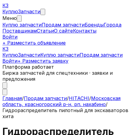
КЗ
Куплю
Запчасти
Меню
Куплю запчасти
Продам запчасти
Бренды
Города
Поставщикам
Статьи
О сайте
Контакты
Войти
+ Разместить объявление
КЗ
КуплюЗапчасти
Куплю запчасти
Продам запчасти
Войти
+ Разместить заявку
Платформа работает
Биржа запчастей для спецтехники · заявки и
предложения
Главная
/
Продам запчасти
/
HITACHI
/
Московская
область, красногорский р-н, рп. нахабино
/
Гидрораспределитель пилотный для экскаваторов
хита
Гидрораспределитель