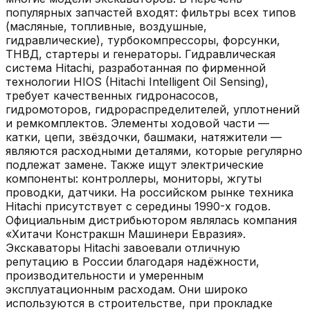
популярных запчастей входят: фильтры всех типов
(масляные, топливные, воздушные,
гидравлические), турбокомпрессоры, форсунки,
ТНВД, стартеры и генераторы. Гидравлическая
система Hitachi, разработанная по фирменной
технологии HIOS (Hitachi Intelligent Oil Sensing),
требует качественных гидронасосов,
гидромоторов, гидрораспределителей, уплотнений
и ремкомплектов. Элементы ходовой части —
катки, цепи, звёздочки, башмаки, натяжители —
являются расходными деталями, которые регулярно
подлежат замене. Также ищут электрические
компоненты: контроллеры, мониторы, жгуты
проводки, датчики. На российском рынке техника
Hitachi присутствует с середины 1990-х годов.
Официальным дистрибьютором являлась компания
«Хитачи Констракшн Машинери Евразия».
Экскаваторы Hitachi завоевали отличную
репутацию в России благодаря надёжности,
производительности и умеренным
эксплуатационным расходам. Они широко
используются в строительстве, при прокладке