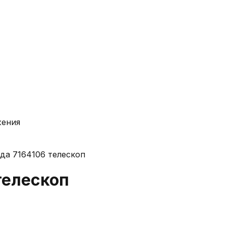
жения
да 7164106 телескоп
телескоп