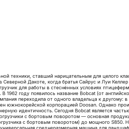
ьной техники, ставший нарицательным для целого кл
в Северной Дакоте, когда братья Сайрус и Луи Келле
грузчик для работы в стеснённых условиях птицефер
В 1962 году появилось название Bobcat (от английск
пания переходила от одного владельца к другому: в 1
куплен южнокорейской корпорацией Doosan. Однако пр
ерную идентичность. Сегодня Bobcat является частью
огрузчики с бортовым поворотом — основная продукц
огрузчика с бортовым поворотом) до мощного S850. 
 универсальная среднеразмерная машина для ландшаф