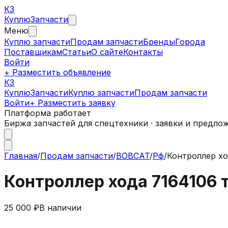
КЗ
Куплю
Запчасти
Меню
Куплю запчасти
Продам запчасти
Бренды
Города
Поставщикам
Статьи
О сайте
Контакты
Войти
+ Разместить объявление
КЗ
КуплюЗапчасти
Куплю запчасти
Продам запчасти
Войти
+ Разместить заявку
Платформа работает
Биржа запчастей для спецтехники · заявки и предло
Главная
/
Продам запчасти
/
BOBCAT
/
Рф
/
Контроллер хо
Контроллер хода 7164106 
25 000 ₽
В наличии