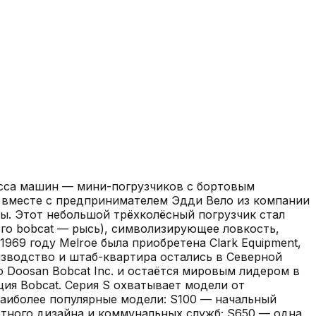
асса машин — мини-погрузчиков с бортовым
р вместе с предпринимателем Эдди Вело из компании
мы. Этот небольшой трёхколёсный погрузчик стал
ого bobcat — рысь), символизирующее ловкость,
969 году Melroe была приобретена Clark Equipment,
оизводство и штаб-квартира остались в Северной
 Doosan Bobcat Inc. и остаётся мировым лидером в
ия Bobcat. Серия S охватывает модели от
Наиболее популярные модели: S100 — начальный
тного дизайна и коммунальных служб; S650 — одна