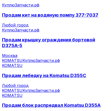
КуплюЗапчасти.рф
Продам кит на водяную помпу 377-7037
Любой город
КуплюЗапчасти.рф
Продам крышку ограждения бортовой
D375A-5
Москва
KOMATSU
КуплюЗапчасти.рф
KOMATSU
Продам лебедку на Komatsu D355C
Любой город
KOMATSU
КуплюЗапчасти.рф
KOMATSU
Продам блок распредвал Komatsu D355A