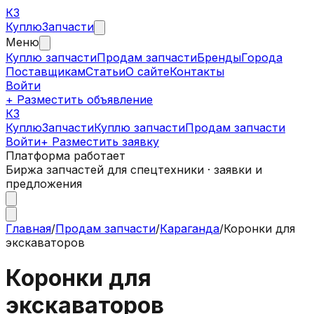
КЗ
Куплю
Запчасти
Меню
Куплю запчасти
Продам запчасти
Бренды
Города
Поставщикам
Статьи
О сайте
Контакты
Войти
+ Разместить объявление
КЗ
КуплюЗапчасти
Куплю запчасти
Продам запчасти
Войти
+ Разместить заявку
Платформа работает
Биржа запчастей для спецтехники · заявки и
предложения
Главная
/
Продам запчасти
/
Караганда
/
Коронки для
экскаваторов
Коронки для
экскаваторов