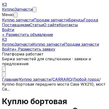
КЗ
Куплю
Запчасти
Меню
Куплю запчасти
Продам запчасти
Бренды
Города
Поставщикам
Статьи
О сайте
Контакты
Войти
+ Разместить объявление
КЗ
КуплюЗапчасти
Куплю запчасти
Продам запчасти
Войти
+ Разместить заявку
Платформа работает
Биржа запчастей для спецтехники · заявки и
предложения
Главная
/
Куплю запчасти
/
CARRARO
/
Любой город
/
Куплю бортовая переднего моста Case WX210, мост
Ca...
Куплю бортовая