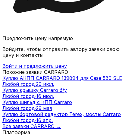
Предложить цену напрямую
Войдите, чтобы отправить автору заявки свою
цену и контакты.
Войти и предложить цену
Похожие заявки
CARRARO
Куплю АКПП CARRARO 139894 для Case 580 SLE
Любой город
·
29 июл.
Куплю крышку Carraro б/у
Любой город
·
16 июл.
Куплю шильд с КПП Carraro
Любой город
·
29 мая
Куплю бортовой редуктор Terex, мосты Carraro
Любой город
·
16 апр.
Все заявки
CARRARO
→
Платформа