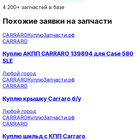
4 200+ запчастей в базе
Похожие заявки на запчасти
CARRARO
КуплюЗапчасти.рф
CARRARO
Куплю АКПП CARRARO 139894 для Case 580
SLE
Любой город
CARRARO
КуплюЗапчасти.рф
CARRARO
Куплю крышку Carraro б/у
Любой город
CARRARO
КуплюЗапчасти.рф
CARRARO
Куплю шильд с КПП Carraro