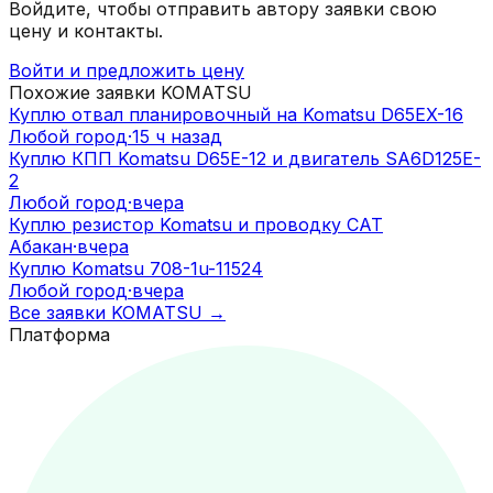
Войдите, чтобы отправить автору заявки свою
цену и контакты.
Войти и предложить цену
Похожие заявки
KOMATSU
Куплю отвал планировочный на Komatsu D65EX-16
Любой город
·
15 ч назад
Куплю КПП Komatsu D65E-12 и двигатель SA6D125E-
2
Любой город
·
вчера
Куплю резистор Komatsu и проводку CAT
Абакан
·
вчера
Куплю Komatsu 708-1u-11524
Любой город
·
вчера
Все заявки
KOMATSU
→
Платформа