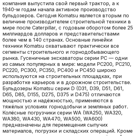
компания выпустила свой первый трактор, а к
1940-м годам начала активное производство
бульдозеров. Сегодня Komatsu является вторым по
величине производителем строительной техники в
мире после Caterpillar, с годовым оборотом более 25
миллиардов долларов и представительствами
более чем в 140 странах. Основные линейки
техники Komatsu охватывают практически все
сегменты строительного и горнодобывающего
рынка. Гусеничные экскаваторы серии PC — одни
из самых популярных в мире: модели PC200, PC210,
PC220, PC300, PC350, PC400 и PC450 широко
используются на строительных площадках, при
разработке карьеров и в дорожном строительстве.
Бульдозеры Komatsu серии D (D31, D39, D51, D61,
D65, D85, D155, D275, D375 и D475) отличаются
мощностью и надёжностью, применяются в
тяжёлых условиях горнодобычи и земляных работ.
Колёсные погрузчики серии WA (WA250, WA320,
WA380, WA430, WA470, WA500, WA600)
предназначены для перемещения сыпучих
материалов, погрузки и складских операций. Кроме