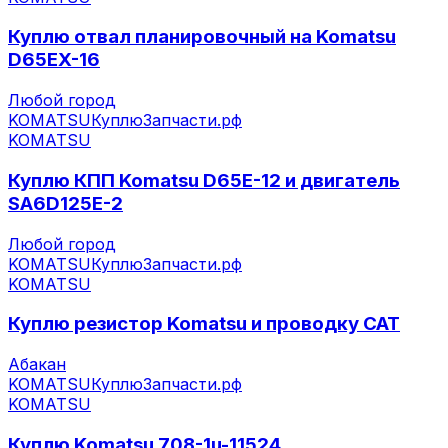
Куплю отвал планировочный на Komatsu
D65EX-16
Любой город
KOMATSU
КуплюЗапчасти.рф
KOMATSU
Куплю КПП Komatsu D65E-12 и двигатель
SA6D125E-2
Любой город
KOMATSU
КуплюЗапчасти.рф
KOMATSU
Куплю резистор Komatsu и проводку CAT
Абакан
KOMATSU
КуплюЗапчасти.рф
KOMATSU
Куплю Komatsu 708-1u-11524