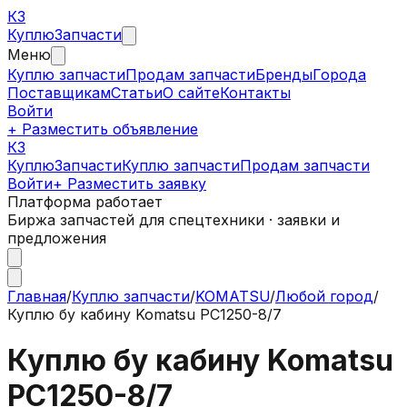
КЗ
Куплю
Запчасти
Меню
Куплю запчасти
Продам запчасти
Бренды
Города
Поставщикам
Статьи
О сайте
Контакты
Войти
+ Разместить объявление
КЗ
КуплюЗапчасти
Куплю запчасти
Продам запчасти
Войти
+ Разместить заявку
Платформа работает
Биржа запчастей для спецтехники · заявки и
предложения
Главная
/
Куплю запчасти
/
KOMATSU
/
Любой город
/
Куплю бу кабину Komatsu PC1250-8/7
Куплю бу кабину Komatsu
PC1250-8/7