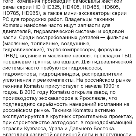
того, компания производит самосвалы жёсткой
рамы серии HD (HD325, HD405, HD465, HD605,
HD785, HD985), а также мини-экскаваторы серии
PC для городских работ. Владельцы техники
Komatsu наиболее часто ищут запчасти для
двигателей, гидравлической системы и ходовой
части. Среди востребованных деталей — фильтры
(масляные, топливные, воздушные,
гидравлические), турбокомпрессоры, форсунки,
ТНВД, водяные и масляные насосы, прокладки ГБЦ,
поршневые группы, вкладыши. Для гидравлической
системы часто требуются гидронасосы,
гидромоторы, гидроцилиндры, распределители,
уплотнения и ремкомплекты. На российском рынке
техника Komatsu присутствует с начала 1990-х
годов. В 2010 году Komatsu открыла завод по
производству экскаваторов в Ярославле, что
подтвердило серьёзность намерений компании на
российском рынке. Техника Komatsu активно
эксплуатируется в крупных строительных проектах,
при строительстве автодорог, в горнодобывающей
отрасли Кузбасса, Урала и Дальнего Востока.
Благодаря развитой сервисной сети и доступности