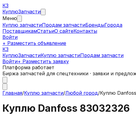
КЗ
Куплю
Запчасти
Меню
Куплю запчасти
Продам запчасти
Бренды
Города
Поставщикам
Статьи
О сайте
Контакты
Войти
+ Разместить объявление
КЗ
КуплюЗапчасти
Куплю запчасти
Продам запчасти
Войти
+ Разместить заявку
Платформа работает
Биржа запчастей для спецтехники · заявки и предло
Главная
/
Куплю запчасти
/
Любой город
/
Куплю Danfoss
Куплю Danfoss 83032326