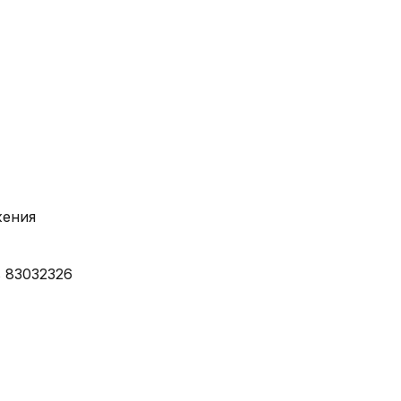
жения
 83032326