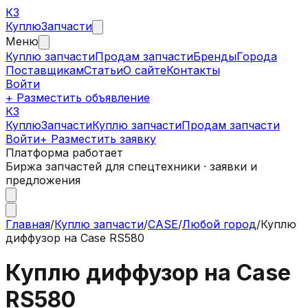
КЗ
Куплю
Запчасти
Меню
Куплю запчасти
Продам запчасти
Бренды
Города
Поставщикам
Статьи
О сайте
Контакты
Войти
+ Разместить объявление
КЗ
КуплюЗапчасти
Куплю запчасти
Продам запчасти
Войти
+ Разместить заявку
Платформа работает
Биржа запчастей для спецтехники · заявки и
предложения
Главная
/
Куплю запчасти
/
CASE
/
Любой город
/
Куплю
диффузор на Case RS580
Куплю диффузор на Case
RS580