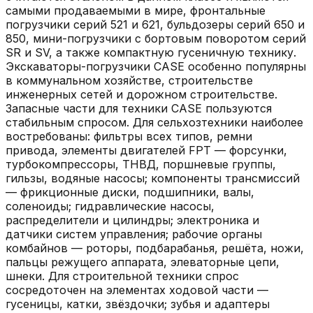
самыми продаваемыми в мире, фронтальные
погрузчики серий 521 и 621, бульдозеры серий 650 и
850, мини-погрузчики с бортовым поворотом серий
SR и SV, а также компактную гусеничную технику.
Экскаваторы-погрузчики CASE особенно популярны
в коммунальном хозяйстве, строительстве
инженерных сетей и дорожном строительстве.
Запасные части для техники CASE пользуются
стабильным спросом. Для сельхозтехники наиболее
востребованы: фильтры всех типов, ремни
привода, элементы двигателей FPT — форсунки,
турбокомпрессоры, ТНВД, поршневые группы,
гильзы, водяные насосы; компоненты трансмиссий
— фрикционные диски, подшипники, валы,
соленоиды; гидравлические насосы,
распределители и цилиндры; электроника и
датчики систем управления; рабочие органы
комбайнов — роторы, подбарабанья, решёта, ножи,
пальцы режущего аппарата, элеваторные цепи,
шнеки. Для строительной техники спрос
сосредоточен на элементах ходовой части —
гусеницы, катки, звёздочки; зубья и адаптеры