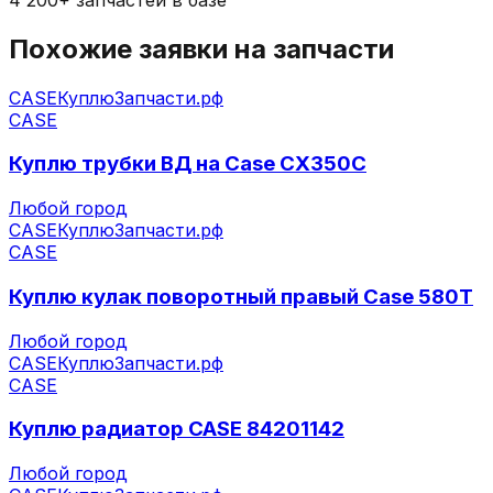
Похожие заявки на запчасти
CASE
КуплюЗапчасти.рф
CASE
Куплю трубки ВД на Case CX350C
Любой город
CASE
КуплюЗапчасти.рф
CASE
Куплю кулак поворотный правый Case 580T
Любой город
CASE
КуплюЗапчасти.рф
CASE
Куплю радиатор CASE 84201142
Любой город