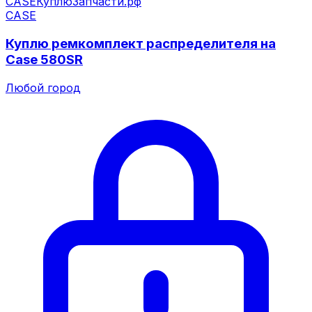
CASE
КуплюЗапчасти.рф
CASE
Куплю ремкомплект распределителя на
Case 580SR
Любой город