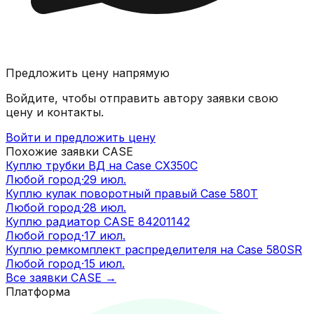
Предложить цену напрямую
Войдите, чтобы отправить автору заявки свою
цену и контакты.
Войти и предложить цену
Похожие заявки
CASE
Куплю трубки ВД на Case CX350C
Любой город
·
29 июл.
Куплю кулак поворотный правый Case 580T
Любой город
·
28 июл.
Куплю радиатор CASE 84201142
Любой город
·
17 июл.
Куплю ремкомплект распределителя на Case 580SR
Любой город
·
15 июл.
Все заявки
CASE
→
Платформа