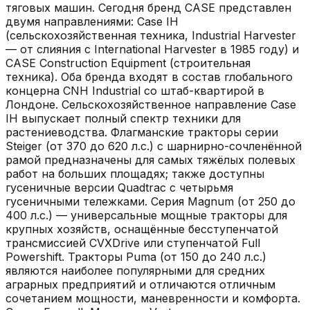
тяговых машин. Сегодня бренд CASE представлен
двумя направлениями: Case IH
(сельскохозяйственная техника, Industrial Harvester
— от слияния с International Harvester в 1985 году) и
CASE Construction Equipment (строительная
техника). Оба бренда входят в состав глобального
концерна CNH Industrial со штаб-квартирой в
Лондоне. Сельскохозяйственное направление Case
IH выпускает полный спектр техники для
растениеводства. Флагманские тракторы серии
Steiger (от 370 до 620 л.с.) с шарнирно-сочленённой
рамой предназначены для самых тяжёлых полевых
работ на больших площадях; также доступны
гусеничные версии Quadtrac с четырьмя
гусеничными тележками. Серия Magnum (от 250 до
400 л.с.) — универсальные мощные тракторы для
крупных хозяйств, оснащённые бесступенчатой
трансмиссией CVXDrive или ступенчатой Full
Powershift. Тракторы Puma (от 150 до 240 л.с.)
являются наиболее популярными для средних
аграрных предприятий и отличаются отличным
сочетанием мощности, маневренности и комфорта.