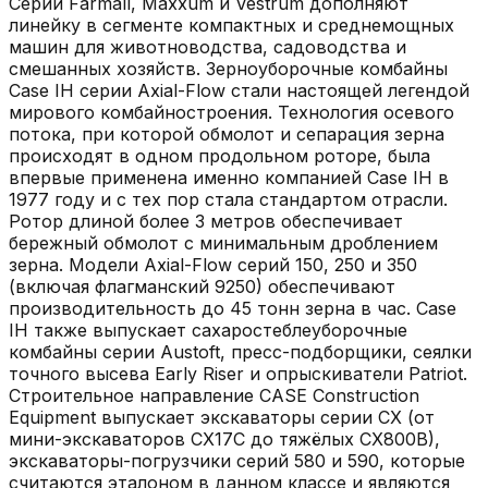
Серии Farmall, Maxxum и Vestrum дополняют
линейку в сегменте компактных и среднемощных
машин для животноводства, садоводства и
смешанных хозяйств. Зерноуборочные комбайны
Case IH серии Axial-Flow стали настоящей легендой
мирового комбайностроения. Технология осевого
потока, при которой обмолот и сепарация зерна
происходят в одном продольном роторе, была
впервые применена именно компанией Case IH в
1977 году и с тех пор стала стандартом отрасли.
Ротор длиной более 3 метров обеспечивает
бережный обмолот с минимальным дроблением
зерна. Модели Axial-Flow серий 150, 250 и 350
(включая флагманский 9250) обеспечивают
производительность до 45 тонн зерна в час. Case
IH также выпускает сахаростеблеуборочные
комбайны серии Austoft, пресс-подборщики, сеялки
точного высева Early Riser и опрыскиватели Patriot.
Строительное направление CASE Construction
Equipment выпускает экскаваторы серии CX (от
мини-экскаваторов CX17C до тяжёлых CX800B),
экскаваторы-погрузчики серий 580 и 590, которые
считаются эталоном в данном классе и являются