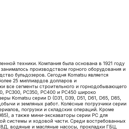
нной техники. Компания была основана в 1921 году
и занималось производством горного оборудования и
дство бульдозеров. Сегодня Komatsu является
более 25 миллиардов долларов и
ски все сегменты строительного и горнодобывающего
20, PC300, PC350, PC400 и PC450 широко
ы Komatsu серии D (D31, D39, D51, D61, D65, D85,
обычи и земляных работ. Колёсные погрузчики серии
иалов, погрузки и складских операций. Кроме
85), а также мини-экскаваторы серии PC для
кой системы и ходовой части. Среди востребованных
ВД, водяные и масляные насосы, прокладки ГБЦ,