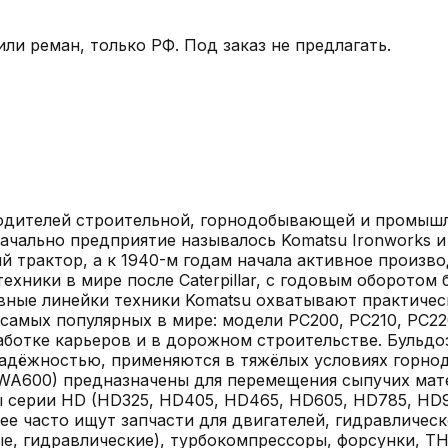
и реман, только РФ. Под заказ не предлагать.
одителей строительной, горнодобывающей и промышле
начально предприятие называлось Komatsu Ironworks 
й трактор, а к 1940-м годам начала активное произво
хники в мире после Caterpillar, с годовым оборотом 
овные линейки техники Komatsu охватывают практиче
самых популярных в мире: модели PC200, PC210, PC2
отке карьеров и в дорожном строительстве. Бульдозер
надёжностью, применяются в тяжёлых условиях горнод
A600) предназначены для перемещения сыпучих матер
 серии HD (HD325, HD405, HD465, HD605, HD785, HD9
ее часто ищут запчасти для двигателей, гидравличес
е, гидравлические), турбокомпрессоры, форсунки, ТН