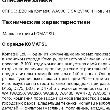
Описание заявки
СПРОС: ДВС на Komatsu WA900-3 SA12V140-1 Новый ил
Технические характеристики
Марка техники
KOMATSU
О бренде
KOMATSU
Komatsu Ltd. — один из крупнейших мировых произв
в японском городе Комацу, префектура Исикава. Из
прессов. В 1931 году компания выпустила свой первы
вторым по величине производителем строительной те
представительствами более чем в 140 странах. Осн
рынка. Гусеничные экскаваторы серии PC — одни из 
используются на строительных площадках, при разраб
D155, D275, D375 и D475) отличаются мощностью и 
WA (WA250, WA320, WA380, WA430, WA470, WA500, W
того, компания производит самосвалы жёсткой рамы
городских работ. Владельцы техники Komatsu наибол
деталей — фильтры (масляные, топливные, воздушны