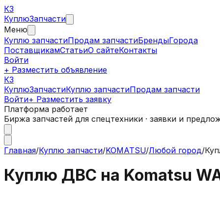
КЗ
Куплю
Запчасти
Меню
Куплю запчасти
Продам запчасти
Бренды
Города
Поставщикам
Статьи
О сайте
Контакты
Войти
+ Разместить объявление
КЗ
КуплюЗапчасти
Куплю запчасти
Продам запчасти
Войти
+ Разместить заявку
Платформа работает
Биржа запчастей для спецтехники · заявки и предло
Главная
/
Куплю запчасти
/
KOMATSU
/
Любой город
/
Куп
Куплю ДВС на Komatsu W