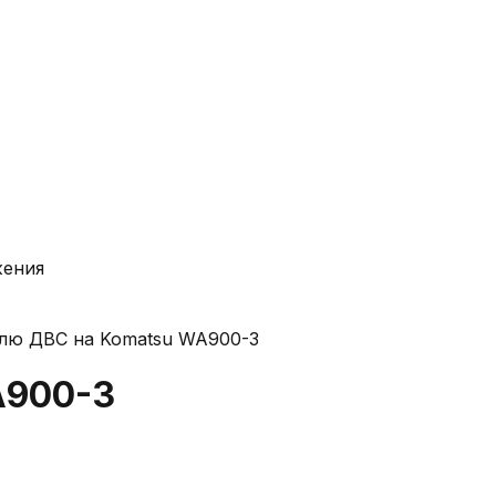
жения
лю ДВС на Komatsu WA900-3
A900-3