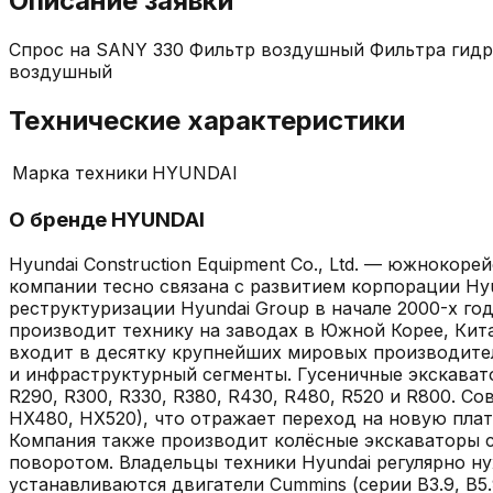
Описание заявки
Спрос на SANY 330 Фильтр воздушный Фильтра гидра
воздушный
Технические характеристики
Марка техники
HYUNDAI
О бренде
HYUNDAI
Hyundai Construction Equipment Co., Ltd. — южнокор
компании тесно связана с развитием корпорации Hy
реструктуризации Hyundai Group в начале 2000-х год
производит технику на заводах в Южной Корее, Кита
входит в десятку крупнейших мировых производител
и инфраструктурный сегменты. Гусеничные экскаватор
R290, R300, R330, R380, R430, R480, R520 и R800. 
HX480, HX520), что отражает переход на новую плат
Компания также производит колёсные экскаваторы с
поворотом. Владельцы техники Hyundai регулярно ну
устанавливаются двигатели Cummins (серии B3.9, B5.