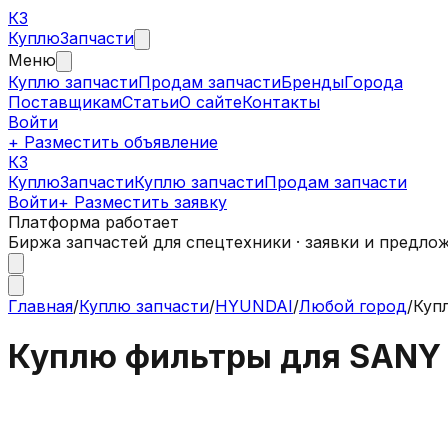
КЗ
Куплю
Запчасти
Меню
Куплю запчасти
Продам запчасти
Бренды
Города
Поставщикам
Статьи
О сайте
Контакты
Войти
+ Разместить объявление
КЗ
КуплюЗапчасти
Куплю запчасти
Продам запчасти
Войти
+ Разместить заявку
Платформа работает
Биржа запчастей для спецтехники · заявки и предло
Главная
/
Куплю запчасти
/
HYUNDAI
/
Любой город
/
Куп
Куплю фильтры для SANY 3