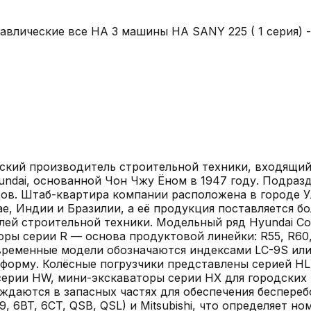
влические все НА 3 машины НА SANY 225 ( 1 серия) -
ейский производитель строительной техники, входящий 
undai, основанной Чон Чжу Ёном в 1947 году. Подраз
ов. Штаб-квартира компании расположена в городе Ул
е, Индии и Бразилии, а её продукция поставляется бо
ей строительной техники. Модельный ряд Hyundai Con
ы серии R — основа продуктовой линейки: R55, R60, R8
Современные модели обозначаются индексами LC-9S ил
форму. Колёсные погрузчики представлены серией HL:
ерии HW, мини-экскаваторы серии HX для городских 
ждаются в запасных частях для обеспечения беспереб
9, 6BT, 6CT, QSB, QSL) и Mitsubishi, что определяет 