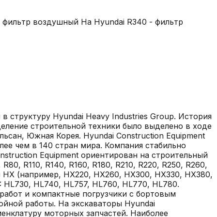
 фильтр воздушный На Hyundai R340 - фильтр
в структуру Hyundai Heavy Industries Group. История
деление строительной техники было выделено в ходе
ьсан, Южная Корея. Hyundai Construction Equipment
лее чем в 140 стран мира. Компания стабильно
struction Equipment ориентирован на строительный
0, R110, R140, R160, R180, R210, R220, R250, R260,
и HX (например, HX220, HX260, HX300, HX330, HX380,
 HL730, HL740, HL757, HL760, HL770, HL780.
работ и компактные погрузчики с бортовым
ойной работы. На экскаваторы Hyundai
номенклатуру моторных запчастей. Наиболее