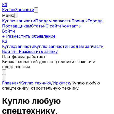
КЗ
Куплю
Запчасти
Меню
Куплю запчасти
Продам запчасти
Бренды
Города
Поставщикам
Статьи
О сайте
Контакты
Войти
+ Разместить объявление
КЗ
КуплюЗапчасти
Куплю запчасти
Продам запчасти
Войти
+ Разместить заявку
Платформа работает
Биржа запчастей для спецтехники · заявки и
предложения
Главная
/
Куплю технику
/
Иркутск
/
Куплю любую
спецтехнику, строительную технику
Куплю любую
спецтехнику,