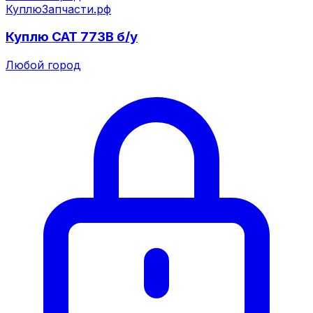
КуплюЗапчасти.рф
Куплю CAT 773B б/у
Любой город