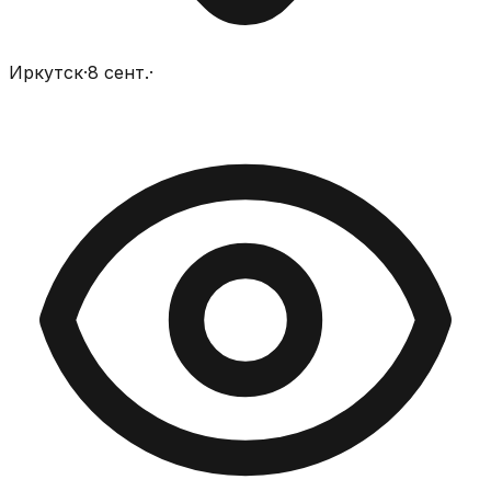
Иркутск
·
8 сент.
·