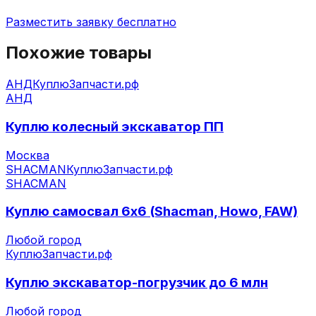
Разместить заявку бесплатно
Похожие товары
АНД
КуплюЗапчасти.рф
АНД
Куплю колесный экскаватор ПП
Москва
SHACMAN
КуплюЗапчасти.рф
SHACMAN
Куплю самосвал 6х6 (Shacman, Howo, FAW)
Любой город
КуплюЗапчасти.рф
Куплю экскаватор-погрузчик до 6 млн
Любой город