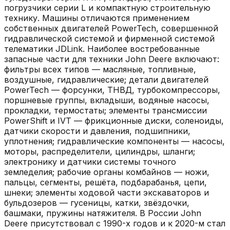
погрузчики серии L и компактную строительную
технику. Машины отличаются применением
собственных двигателей PowerTech, совершенной
гидравлической системой и фирменной системой
телематики JDLink. Наиболее востребованные
запасные части для техники John Deere включают:
фильтры всех типов — масляные, топливные,
воздушные, гидравлические; детали двигателей
PowerTech — форсунки, ТНВД, турбокомпрессоры,
поршневые группы, вкладыши, водяные насосы,
прокладки, термостаты; элементы трансмиссии
PowerShift и IVT — фрикционные диски, соленоиды,
датчики скорости и давления, подшипники,
уплотнения; гидравлические компоненты — насосы,
моторы, распределители, цилиндры, шланги;
электронику и датчики системы точного
земледелия; рабочие органы комбайнов — ножи,
пальцы, сегменты, решёта, подбарабанья, цепи,
шнеки; элементы ходовой части экскаваторов и
бульдозеров — гусеницы, катки, звёздочки,
башмаки, пружины натяжителя. В России John
Deere присутствовал с 1990-х годов и к 2020-м стал