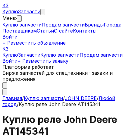
КЗ
Куплю
Запчасти
Меню
Куплю запчасти
Продам запчасти
Бренды
Города
Поставщикам
Статьи
О сайте
Контакты
Войти
+ Разместить объявление
КЗ
КуплюЗапчасти
Куплю запчасти
Продам запчасти
Войти
+ Разместить заявку
Платформа работает
Биржа запчастей для спецтехники · заявки и
предложения
Главная
/
Куплю запчасти
/
JOHN DEERE
/
Любой
город
/
Куплю реле John Deere AT145341
Куплю реле John Deere
AT145341