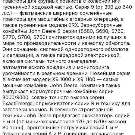
тракторы для крупных хозяйств с колёсной или
гусеничной ходовой частью. Серия 9 (от 390 до 640
л.с.) — флагманские шарнирно-сочленённые
тракторы для масштабных аграрных операций, а
также гусеничные модели 9RX. Зерноуборочные
комбайны John Deere S-серии (S680, S690, S760,
S770, S780, S790) считаются одними из лучших в
мире по производительности и качеству обмолота.
Они оснащены системой однороторного обмолота
и сепарации, а также передовой электроникой,
включая системы точного земледелия,
автоматического вождения и мониторинга
урожайности в реальном времени. Новейшая серия
X включает модели X9 1000 и X9 1100 — самые
мощные комбайны John Deere. Компания также
выпускает кормоуборочные комбайны серии
8000/9000, сеялки точного высева серии
ExactEmerge, опрыскиватели серии R и технику для
заготовки кормов. В сегменте строительной
техники John Deere предлагает экскаваторы серий
E и G (от мини-экскаваторов 17G до 870G массой
80 тонн), фронтальные погрузчики серий L и P,
бульдозеры серий K и P, грейдеры, экскаваторы-