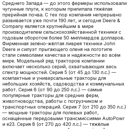
Среднего Запада — до этого фермеры использовали
чугунные плуги, к которым прилипала тяжёлая
прерийная почва. С тех пор компания непрерывно
развивается уже почти 190 лет, и сегодня Deere &
Company является крупнейшим в мире
производителем сельскохозяйственной техники с
годовым оборотом более 50 миллиардов долларов.
Фирменная зелёно-жёлтая ливрея техники John
Deere и силуэт прыгающего оленя на логотипе
стали символами качества и надёжности во всём
мире. Модельный ряд тракторов компании
включает несколько серий, охватывающих весь
спектр мощностей. Серия 5 (от 45 до 130 л.с.) —
компактные и универсальные тракторы для
небольших хозяйств, садоводства и коммунальных
работ. Серия 6 (от 90 до 250 л.с.) — самые
популярные тракторы для средних ферм,
животноводства, работы с погрузчиком и
транспортных операций. Серия 7 (от 210 до 350 л.с.)
— мощные тракторы для полевых работ,
оснащённые передовыми трансмиссиями AutoPowr
и e23. Серия 8 (от 270 до 420 л.с.) — тяжёлые