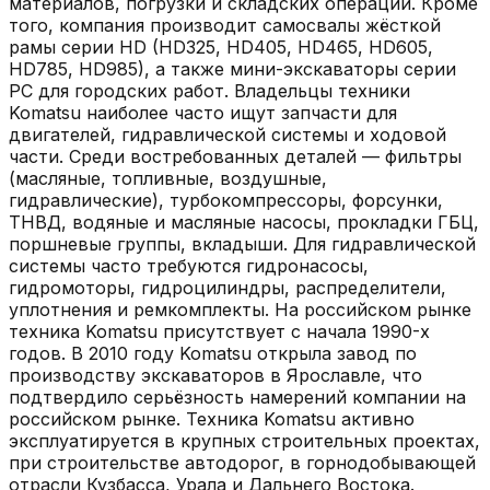
материалов, погрузки и складских операций. Кроме
того, компания производит самосвалы жёсткой
рамы серии HD (HD325, HD405, HD465, HD605,
HD785, HD985), а также мини-экскаваторы серии
PC для городских работ. Владельцы техники
Komatsu наиболее часто ищут запчасти для
двигателей, гидравлической системы и ходовой
части. Среди востребованных деталей — фильтры
(масляные, топливные, воздушные,
гидравлические), турбокомпрессоры, форсунки,
ТНВД, водяные и масляные насосы, прокладки ГБЦ,
поршневые группы, вкладыши. Для гидравлической
системы часто требуются гидронасосы,
гидромоторы, гидроцилиндры, распределители,
уплотнения и ремкомплекты. На российском рынке
техника Komatsu присутствует с начала 1990-х
годов. В 2010 году Komatsu открыла завод по
производству экскаваторов в Ярославле, что
подтвердило серьёзность намерений компании на
российском рынке. Техника Komatsu активно
эксплуатируется в крупных строительных проектах,
при строительстве автодорог, в горнодобывающей
отрасли Кузбасса, Урала и Дальнего Востока.