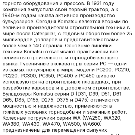
горного оборудования и прессов. В 1931 году
компания выпустила свой первый трактор, а к
1940-м годам начала активное производство
бульдозеров. Сегодня Komatsu является вторым по
величине производителем строительной техники в
мире после Caterpillar, с годовым оборотом более 25
миллиардов долларов и представительствами
более чем в 140 странах. Основные линейки
техники Komatsu охватывают практически все
сегменты строительного и горнодобывающего
рынка. Гусеничные экскаваторы серии PC — одни
из самых популярных в мире: модели PC200, PC210,
PC220, PC300, PC350, PC400 и PC450 широко
используются на строительных площадках, при
разработке карьеров и в дорожном строительстве.
Бульдозеры Komatsu серии D (D31, D39, D51, D61,
D65, D85, D155, D275, D375 и D475) отличаются
мощностью и надёжностью, применяются в
тяжёлых условиях горнодобычи и земляных работ.
Колёсные погрузчики серии WA (WA250, WA320,
WA380, WA430, WA470, WA500, WA600)
предназначены для перемещения сыпучих