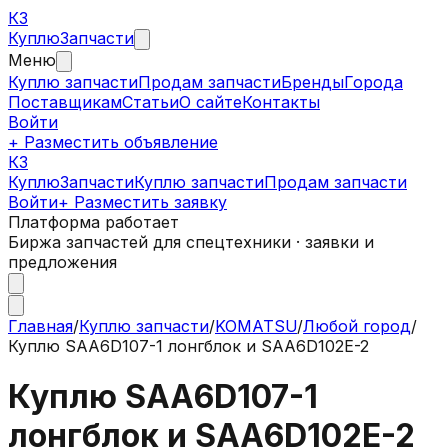
КЗ
Куплю
Запчасти
Меню
Куплю запчасти
Продам запчасти
Бренды
Города
Поставщикам
Статьи
О сайте
Контакты
Войти
+ Разместить объявление
КЗ
КуплюЗапчасти
Куплю запчасти
Продам запчасти
Войти
+ Разместить заявку
Платформа работает
Биржа запчастей для спецтехники · заявки и
предложения
Главная
/
Куплю запчасти
/
KOMATSU
/
Любой город
/
Куплю SAA6D107-1 лонгблок и SAA6D102E-2
Куплю SAA6D107-1
лонгблок и SAA6D102E-2