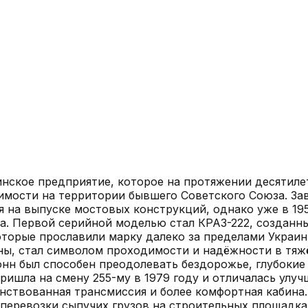
нское предприятие, которое на протяжении десятиле
ости на территории бывшего Советского Союза. Заво
 на выпуске мостовых конструкций, однако уже в 195
а. Первой серийной моделью стал КРАЗ-222, созданны
оторые прославили марку далеко за пределами Украи
ы, стал символом проходимости и надёжности в тяж
нн был способен преодолевать бездорожье, глубокие 
ришла на смену 255-му в 1979 году и отличалась улу
ствованная трансмиссия и более комфортная кабина.
 перевозки сыпучих грузов на строительных площадка