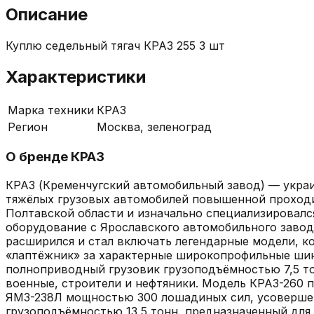
Описание
Куплю седельный тягач КРАЗ 255 3 шт
Характеристики
Марка техники
КРАЗ
Регион
Москва, зеленоград
О бренде
КРАЗ
КРАЗ (Кременчугский автомобильный завод) — украи
тяжёлых грузовых автомобилей повышенной проходим
Полтавской области и изначально специализировался
оборудование с Ярославского автомобильного завод
расширился и стал включать легендарные модели, к
«лаптёжник» за характерные широкопрофильные шин
полноприводный грузовик грузоподъёмностью 7,5 то
военные, строители и нефтяники. Модель КРАЗ-260 п
ЯМЗ-238Л мощностью 300 лошадиных сил, усовершен
грузоподъёмностью 13,5 тонн, предназначенный для