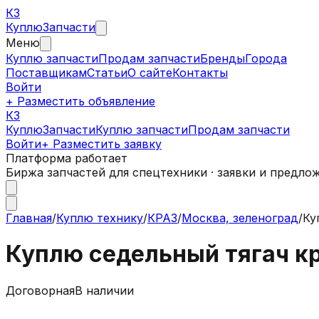
КЗ
Куплю
Запчасти
Меню
Куплю запчасти
Продам запчасти
Бренды
Города
Поставщикам
Статьи
О сайте
Контакты
Войти
+ Разместить объявление
КЗ
КуплюЗапчасти
Куплю запчасти
Продам запчасти
Войти
+ Разместить заявку
Платформа работает
Биржа запчастей для спецтехники · заявки и предло
Главная
/
Куплю технику
/
КРАЗ
/
Москва, зеленоград
/
Ку
Куплю седельный тягач кр
Договорная
В наличии