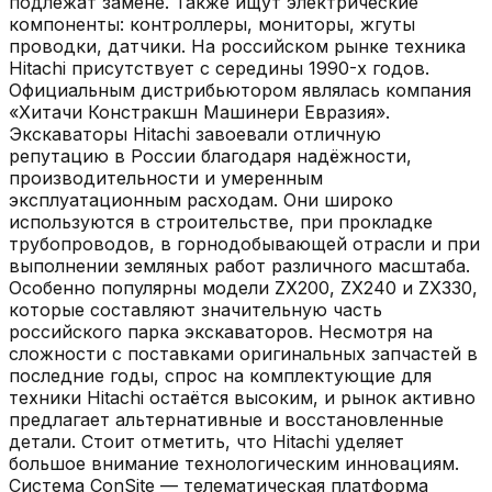
подлежат замене. Также ищут электрические
компоненты: контроллеры, мониторы, жгуты
проводки, датчики. На российском рынке техника
Hitachi присутствует с середины 1990-х годов.
Официальным дистрибьютором являлась компания
«Хитачи Констракшн Машинери Евразия».
Экскаваторы Hitachi завоевали отличную
репутацию в России благодаря надёжности,
производительности и умеренным
эксплуатационным расходам. Они широко
используются в строительстве, при прокладке
трубопроводов, в горнодобывающей отрасли и при
выполнении земляных работ различного масштаба.
Особенно популярны модели ZX200, ZX240 и ZX330,
которые составляют значительную часть
российского парка экскаваторов. Несмотря на
сложности с поставками оригинальных запчастей в
последние годы, спрос на комплектующие для
техники Hitachi остаётся высоким, и рынок активно
предлагает альтернативные и восстановленные
детали. Стоит отметить, что Hitachi уделяет
большое внимание технологическим инновациям.
Система ConSite — телематическая платформа