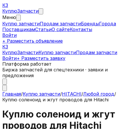
КЗ
Куплю
Запчасти
Меню
Куплю запчасти
Продам запчасти
Бренды
Города
Поставщикам
Статьи
О сайте
Контакты
Войти
+ Разместить объявление
КЗ
КуплюЗапчасти
Куплю запчасти
Продам запчасти
Войти
+ Разместить заявку
Платформа работает
Биржа запчастей для спецтехники · заявки и
предложения
Главная
/
Куплю запчасти
/
HITACHI
/
Любой город
/
Куплю соленоид и жгут проводов для Hitachi
Куплю соленоид и жгут
проводов для Hitachi