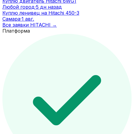
Куплю двигатель Hitachi 6WG1
Любой город
·
5 дн назад
Куплю ленивец на Hitachi 450-3
Самара
·
1 авг.
Все заявки
HITACHI
→
Платформа