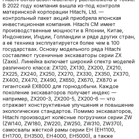
В 2022 году компания вышла из-под контроля
материнской корпорации Hitachi, Ltd. —
контрольный пакет акций приобрела японская
инвестиционная компания. Hitachi CM имеет
производственные мощности в Японии, Китае,
Индонезии, Индии, Голландии и ряде других стран,
а её техника эксплуатируется более чем в 100
государствах. Основу модельного ряда Hitachi
составляют гусеничные экскаваторы серии ZX
(Zaxis). Линейка включает широкий спектр моделей
различного класса: ZX120, ZX130, ZX200, ZX210,
ZX225, ZX240, ZX250, ZX270, ZX330, ZX350, ZX370,
ZX400, ZX470, ZX490, ZX650, ZX670, ZX870 и
гигантский EX8000 для горнодобычи. Каждое
поколение экскаваторов получает индекс —
например, ZX200-3, ZX200-5, ZX200-6 — что
отражает конструктивные улучшения и повышение
экологических стандартов. Помимо экскаваторов,
Hitachi производит колёсные погрузчики серии ZW
(ZW140, ZW180, ZW220, ZW250, ZW310, ZW370),
самосвалы жёсткой рамы серии EH (EH1100,
EH1700, EH3500, EH4000, EH5000), а также