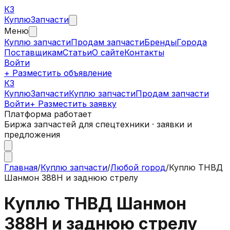
КЗ
Куплю
Запчасти
Меню
Куплю запчасти
Продам запчасти
Бренды
Города
Поставщикам
Статьи
О сайте
Контакты
Войти
+ Разместить объявление
КЗ
КуплюЗапчасти
Куплю запчасти
Продам запчасти
Войти
+ Разместить заявку
Платформа работает
Биржа запчастей для спецтехники · заявки и
предложения
Главная
/
Куплю запчасти
/
Любой город
/
Куплю ТНВД
Шанмон 388H и заднюю стрелу
Куплю ТНВД Шанмон
388H и заднюю стрелу