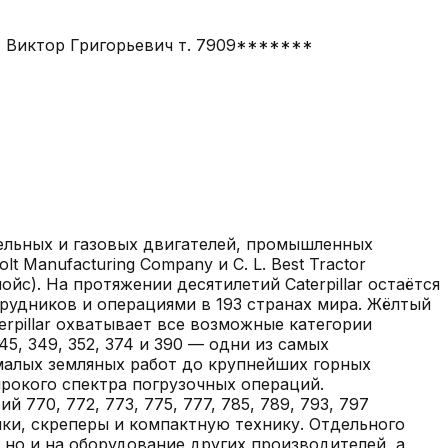
* Виктор Григорьевич т. 7909*******
зельных и газовых двигателей, промышленных
 Manufacturing Company и C. L. Best Tractor
йс). На протяжении десятилетий Caterpillar остаётся
рудников и операциями в 193 странах мира. Жёлтый
rpillar охватывает все возможные категории
5, 349, 352, 374 и 390 — одни из самых
т малых земляных работ до крупнейших горных
широкого спектра погрузочных операций.
770, 772, 773, 775, 777, 785, 789, 793, 797
ики, скреперы и компактную технику. Отдельного
, но и на оборудование других производителей, а