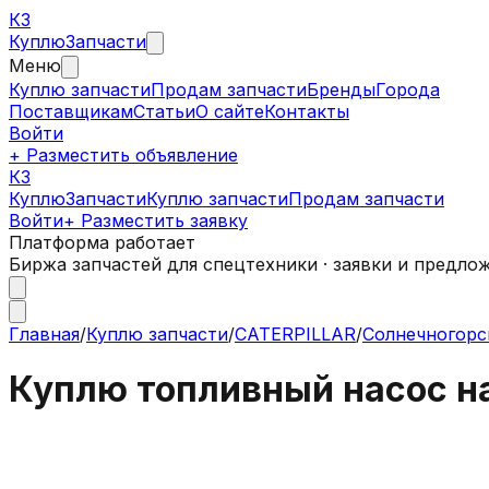
КЗ
Куплю
Запчасти
Меню
Куплю запчасти
Продам запчасти
Бренды
Города
Поставщикам
Статьи
О сайте
Контакты
Войти
+ Разместить объявление
КЗ
КуплюЗапчасти
Куплю запчасти
Продам запчасти
Войти
+ Разместить заявку
Платформа работает
Биржа запчастей для спецтехники · заявки и предло
Главная
/
Куплю запчасти
/
CATERPILLAR
/
Солнечногорс
Куплю топливный насос на