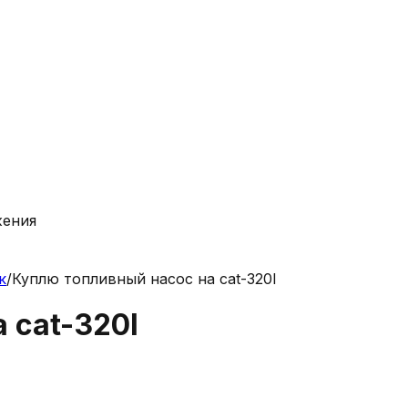
жения
к
/
Куплю топливный насос на cat-320l
 cat-320l