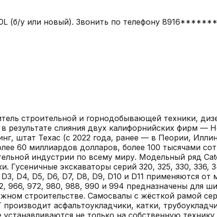
L (б/у или новый). Звонить по телефону 8916******
одитель строительной и горнодобывающей техники, ди
в результате слияния двух калифорнийских фирм — Holt
, штат Техас (с 2022 года, ранее — в Пеории, Иллино
лее 60 миллиардов долларов, более 100 тысячами сот
ельной индустрии по всему миру. Модельный ряд Cate
Гусеничные экскаваторы серий 320, 325, 330, 336, 34
D3, D4, D5, D6, D7, D8, D9, D10 и D11 применяются о
62, 966, 972, 980, 988, 990 и 994 предназначены для 
жном строительстве. Самосвалы с жёсткой рамой серий 
T производит асфальтоукладчики, катки, трубоукладч
е устанавливаются не только на собственную технику