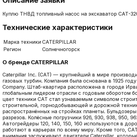
Описание заявки
Куплю ТНВД топливный насос на экскаватор САТ-320
Технические характеристики
Марка техники
CATERPILLAR
Регион
Солнечногорск
О бренде
CATERPILLAR
Caterpillar Inc. (CAT) — крупнейший в мире произв
газовых турбин. Компания была основана в 1925 году 
Company. Штаб-квартира расположена в городе Ирвинг
глобальным лидером отрасли с годовым оборотом бо
цвет техники CAT стал узнаваемым символом строит
строительной, горнодобывающей и дорожной техники. 
распространённых на стройках планеты. Бульдозеры 
разрезов. Колёсные погрузчики 926, 930, 938, 950, 9
Автогрейдеры 120, 140, 150, 160 используются в доро
работают в карьерах по всему миру. Кроме того, CA
внимания заслуживают двигатели Caterpillar, которы