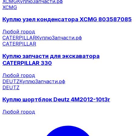
XCMG
КуплюЗапчасти.рф
XCMG
Куплю узел конденсатора XCMG 803587085
Любой город
CATERPILLAR
КуплюЗапчасти.рф
CATERPILLAR
Куплю запчасти для экскаватора
CATERPILLAR 330
Любой город
DEUTZ
КуплюЗапчасти.рф
DEUTZ
Куплю шортблок Deutz 4M2012-10t3r
Любой город