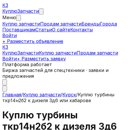
КЗ
Куплю
Запчасти
Меню
Куплю запчасти
Продам запчасти
Бренды
Города
Поставщикам
Статьи
О сайте
Контакты
Войти
+ Разместить объявление
КЗ
КуплюЗапчасти
Куплю запчасти
Продам запчасти
Войти
+ Разместить заявку
Платформа работает
Биржа запчастей для спецтехники · заявки и
предложения
Главная
/
Куплю запчасти
/
Курск
/
Куплю турбины
ткр14н2б2 к дизеля 3д6 или хабарове
Куплю турбины
ткр14н2б2 к дизеля 3д6