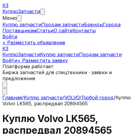
КЗ
Куплю
Запчасти
Меню
Куплю запчасти
Продам запчасти
Бренды
Города
Поставщикам
Статьи
О сайте
Контакты
Войти
+ Разместить объявление
КЗ
КуплюЗапчасти
Куплю запчасти
Продам запчасти
Войти
+ Разместить заявку
Платформа работает
Биржа запчастей для спецтехники · заявки и
предложения
Главная
/
Куплю запчасти
/
VOLVO
/
Любой город
/
Куплю
Volvo LK565, распредвал 20894565
Куплю Volvo LK565,
распредвал 20894565