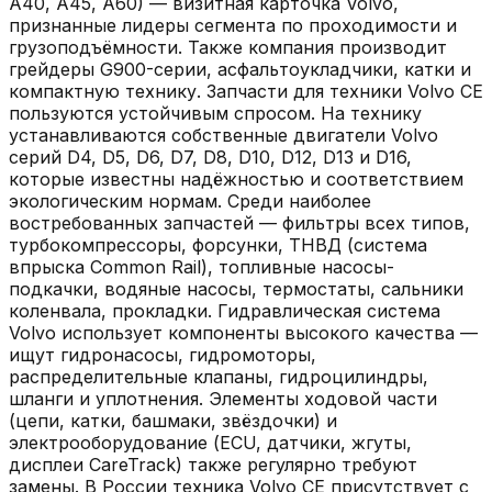
A40, A45, A60) — визитная карточка Volvo,
признанные лидеры сегмента по проходимости и
грузоподъёмности. Также компания производит
грейдеры G900-серии, асфальтоукладчики, катки и
компактную технику. Запчасти для техники Volvo CE
пользуются устойчивым спросом. На технику
устанавливаются собственные двигатели Volvo
серий D4, D5, D6, D7, D8, D10, D12, D13 и D16,
которые известны надёжностью и соответствием
экологическим нормам. Среди наиболее
востребованных запчастей — фильтры всех типов,
турбокомпрессоры, форсунки, ТНВД (система
впрыска Common Rail), топливные насосы-
подкачки, водяные насосы, термостаты, сальники
коленвала, прокладки. Гидравлическая система
Volvo использует компоненты высокого качества —
ищут гидронасосы, гидромоторы,
распределительные клапаны, гидроцилиндры,
шланги и уплотнения. Элементы ходовой части
(цепи, катки, башмаки, звёздочки) и
электрооборудование (ECU, датчики, жгуты,
дисплеи CareTrack) также регулярно требуют
замены. В России техника Volvo CE присутствует с