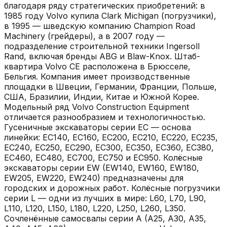
благодаря ряду стратегических приобретений: в
1985 году Volvo купила Clark Michigan (погрузчики),
в 1995 — шведскую компанию Champion Road
Machinery (грейдеры), а в 2007 году —
подразделение строительной техники Ingersoll
Rand, включая бренды ABG и Blaw-Knox. Штаб-
квартира Volvo CE расположена в Брюсселе,
Бельгия. Компания имеет производственные
площадки в Швеции, Германии, Франции, Польше,
США, Бразилии, Индии, Китае и Южной Корее.
Модельный ряд Volvo Construction Equipment
отличается разнообразием и технологичностью.
Гусеничные экскаваторы серии EC — основа
линейки: EC140, EC160, EC200, EC210, EC220, EC235,
EC240, EC250, EC290, EC300, EC350, EC360, EC380,
EC460, EC480, EC700, EC750 и EC950. Колёсные
экскаваторы серии EW (EW140, EW160, EW180,
EW205, EW220, EW240) предназначены для
городских и дорожных работ. Колёсные погрузчики
серии L — одни из лучших в мире: L60, L70, L90,
L110, L120, L150, L180, L220, L250, L260, L350.
Сочленённые самосвалы серии A (A25, A30, A35,