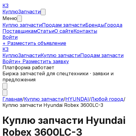
КЗ
Куплю
Запчасти
Меню
Куплю запчасти
Продам запчасти
Бренды
Города
Поставщикам
Статьи
О сайте
Контакты
Войти
+ Разместить объявление
КЗ
КуплюЗапчасти
Куплю запчасти
Продам запчасти
Войти
+ Разместить заявку
Платформа работает
Биржа запчастей для спецтехники · заявки и
предложения
Главная
/
Куплю запчасти
/
HYUNDAI
/
Любой город
/
Куплю запчасти Hyundai Robex 3600LC-3
Куплю запчасти Hyundai
Robex 3600LC-3