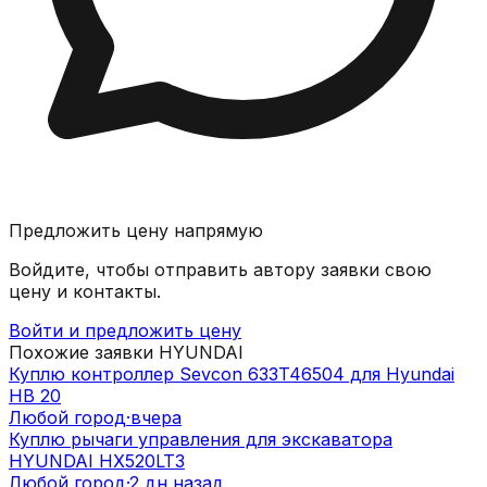
Предложить цену напрямую
Войдите, чтобы отправить автору заявки свою
цену и контакты.
Войти и предложить цену
Похожие заявки
HYUNDAI
Куплю контроллер Sevcon 633T46504 для Hyundai
HB 20
Любой город
·
вчера
Куплю рычаги управления для экскаватора
HYUNDAI HX520LT3
Любой город
·
2 дн назад