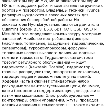
экскаваторы серии HW, мини-экскаваторы серии
HX для городских работ и компактные погрузчики с
бортовым поворотом. Владельцы техники Hyundai
регулярно нуждаются в запасных частях для
обеспечения бесперебойной работы. На
экскаваторы Hyundai устанавливаются двигатели
Cummins (серии B3.9, B5.9, 6BT, 6CT, QSB, QSL) и
Mitsubishi, что определяет номенклатуру моторных
запчастей. Наиболее востребованы фильтры
(масляные, топливные, воздушные, гидравлические,
сепараторы), турбокомпрессоры, форсунки,
топливные насосы высокого давления, водяные
помпы и термостаты. Гидравлическая система
требует регулярного обслуживания — ищут
гидронасосы (Kawasaki, Toshiba), гидромоторы,
главные распределители, поворотные механизмы,
гидроцилиндры и ремкомплекты уплотнений.
Ходовая часть включает стандартный набор
расходных элементов: гусеничные цепи, башмаки,
катки (опорные и поддерживающие), звёздочки и
натяжные механизмы. Электрооборудование —
контроллеры, блоки управления, жгуты проводов,
датчики давления и температуры — также входит в