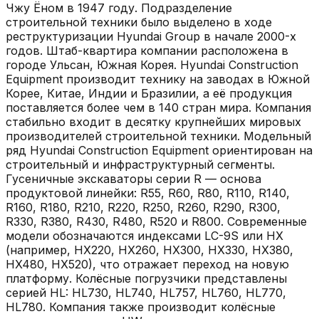
Чжу Ёном в 1947 году. Подразделение
строительной техники было выделено в ходе
реструктуризации Hyundai Group в начале 2000-х
годов. Штаб-квартира компании расположена в
городе Ульсан, Южная Корея. Hyundai Construction
Equipment производит технику на заводах в Южной
Корее, Китае, Индии и Бразилии, а её продукция
поставляется более чем в 140 стран мира. Компания
стабильно входит в десятку крупнейших мировых
производителей строительной техники. Модельный
ряд Hyundai Construction Equipment ориентирован на
строительный и инфраструктурный сегменты.
Гусеничные экскаваторы серии R — основа
продуктовой линейки: R55, R60, R80, R110, R140,
R160, R180, R210, R220, R250, R260, R290, R300,
R330, R380, R430, R480, R520 и R800. Современные
модели обозначаются индексами LC-9S или HX
(например, HX220, HX260, HX300, HX330, HX380,
HX480, HX520), что отражает переход на новую
платформу. Колёсные погрузчики представлены
серией HL: HL730, HL740, HL757, HL760, HL770,
HL780. Компания также производит колёсные