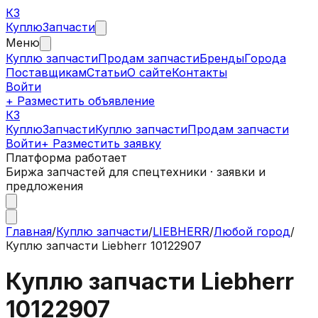
КЗ
Куплю
Запчасти
Меню
Куплю запчасти
Продам запчасти
Бренды
Города
Поставщикам
Статьи
О сайте
Контакты
Войти
+ Разместить объявление
КЗ
КуплюЗапчасти
Куплю запчасти
Продам запчасти
Войти
+ Разместить заявку
Платформа работает
Биржа запчастей для спецтехники · заявки и
предложения
Главная
/
Куплю запчасти
/
LIEBHERR
/
Любой город
/
Куплю запчасти Liebherr 10122907
Куплю запчасти Liebherr
10122907