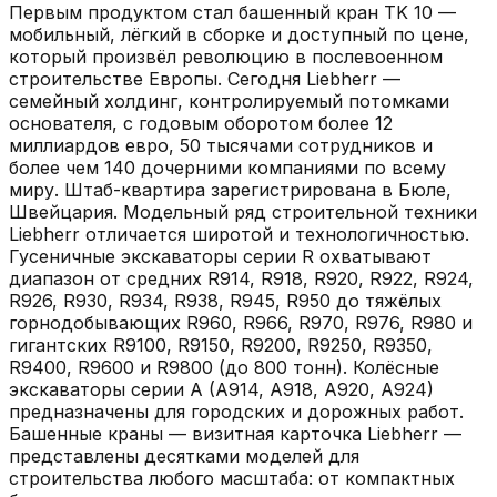
Первым продуктом стал башенный кран TK 10 —
мобильный, лёгкий в сборке и доступный по цене,
который произвёл революцию в послевоенном
строительстве Европы. Сегодня Liebherr —
семейный холдинг, контролируемый потомками
основателя, с годовым оборотом более 12
миллиардов евро, 50 тысячами сотрудников и
более чем 140 дочерними компаниями по всему
миру. Штаб-квартира зарегистрирована в Бюле,
Швейцария. Модельный ряд строительной техники
Liebherr отличается широтой и технологичностью.
Гусеничные экскаваторы серии R охватывают
диапазон от средних R914, R918, R920, R922, R924,
R926, R930, R934, R938, R945, R950 до тяжёлых
горнодобывающих R960, R966, R970, R976, R980 и
гигантских R9100, R9150, R9200, R9250, R9350,
R9400, R9600 и R9800 (до 800 тонн). Колёсные
экскаваторы серии A (A914, A918, A920, A924)
предназначены для городских и дорожных работ.
Башенные краны — визитная карточка Liebherr —
представлены десятками моделей для
строительства любого масштаба: от компактных