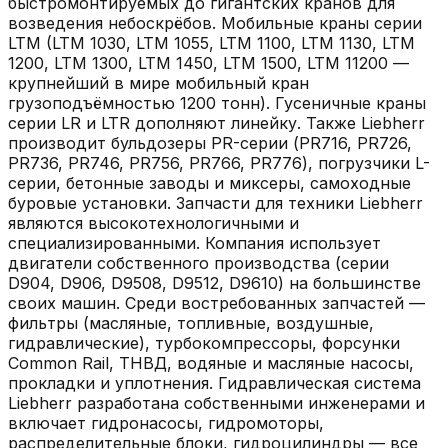
быстромонтируемых до гигантских кранов для
возведения небоскрёбов. Мобильные краны серии
LTM (LTM 1030, LTM 1055, LTM 1100, LTM 1130, LTM
1200, LTM 1300, LTM 1450, LTM 1500, LTM 11200 —
крупнейший в мире мобильный кран
грузоподъёмностью 1200 тонн). Гусеничные краны
серии LR и LTR дополняют линейку. Также Liebherr
производит бульдозеры PR-серии (PR716, PR726,
PR736, PR746, PR756, PR766, PR776), погрузчики L-
серии, бетонные заводы и миксеры, самоходные
буровые установки. Запчасти для техники Liebherr
являются высокотехнологичными и
специализированными. Компания использует
двигатели собственного производства (серии
D904, D906, D9508, D9512, D9610) на большинстве
своих машин. Среди востребованных запчастей —
фильтры (масляные, топливные, воздушные,
гидравлические), турбокомпрессоры, форсунки
Common Rail, ТНВД, водяные и масляные насосы,
прокладки и уплотнения. Гидравлическая система
Liebherr разработана собственными инженерами и
включает гидронасосы, гидромоторы,
распределительные блоки, гидроцилиндры — все