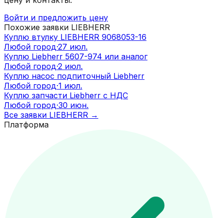
Войти и предложить цену
Похожие заявки
LIEBHERR
Куплю втулку LIEBHERR 9068053-16
Любой город
·
27 июл.
Куплю Liebherr 5607-974 или аналог
Любой город
·
2 июл.
Куплю насос подпиточный Liebherr
Любой город
·
1 июл.
Куплю запчасти Liebherr с НДС
Любой город
·
30 июн.
Все заявки
LIEBHERR
→
Платформа