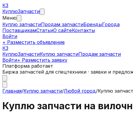
КЗ
Куплю
Запчасти
Меню
Куплю запчасти
Продам запчасти
Бренды
Города
Поставщикам
Статьи
О сайте
Контакты
Войти
+ Разместить объявление
КЗ
КуплюЗапчасти
Куплю запчасти
Продам запчасти
Войти
+ Разместить заявку
Платформа работает
Биржа запчастей для спецтехники · заявки и предло
Главная
/
Куплю запчасти
/
Любой город
/
Куплю запчаст
Куплю запчасти на вилочн