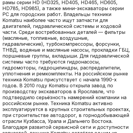
рамы серии HD (HD325, HD405, HD465, HD605,
HD785, HD985), а также мини-экскаваторы серии
PC для городских работ. Владельцы техники
Komatsu наиболее часто ищут запчасти для
двигателей, гидравлической системы и ходовой
части. Среди востребованных деталей — фильтры
(масляные, топливные, воздушные,
гидравлические), турбокомпрессоры, форсунки,
ТНВД, водяные и масляные насосы, прокладки ГБЦ,
поршневые группы, вкладыши. Для гидравлической
системы часто требуются гидронасосы,
гидромоторы, гидроцилиндры, распределители,
уплотнения и ремкомплекты. На российском рынке
техника Komatsu присутствует с начала 1990-х
годов. В 2010 году Komatsu открыла завод по
производству экскаваторов в Ярославле, что
подтвердило серьёзность намерений компании на
российском рынке. Техника Komatsu активно
эксплуатируется в крупных строительных проектах,
при строительстве автодорог, в горнодобывающей
отрасли Кузбасса, Урала и Дальнего Востока.
Благодаря развитой сервисной сети и доступности
запчастей, техника Komatsu остаётся одним из