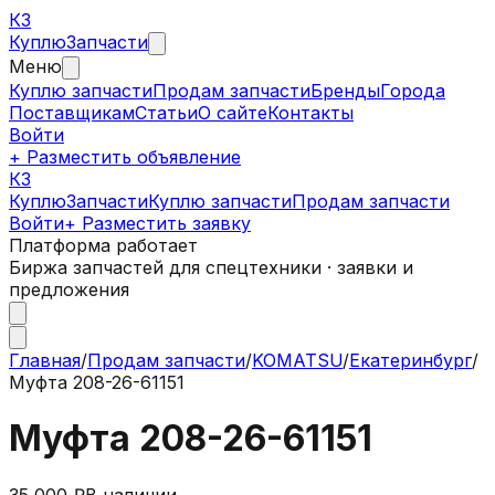
КЗ
Куплю
Запчасти
Меню
Куплю запчасти
Продам запчасти
Бренды
Города
Поставщикам
Статьи
О сайте
Контакты
Войти
+ Разместить объявление
КЗ
КуплюЗапчасти
Куплю запчасти
Продам запчасти
Войти
+ Разместить заявку
Платформа работает
Биржа запчастей для спецтехники · заявки и
предложения
Главная
/
Продам запчасти
/
KOMATSU
/
Екатеринбург
/
Муфта 208-26-61151
Муфта 208-26-61151
35 000 ₽
В наличии