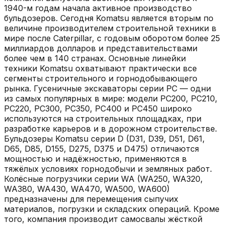
1940-м годам начала активное производство
бульдозеров. Сегодня Komatsu является вторым по
величине производителем строительной техники в
мире после Caterpillar, с годовым оборотом более 25
миллиардов долларов и представительствами
более чем в 140 странах. Основные линейки
техники Komatsu охватывают практически все
сегменты строительного и горнодобывающего
рынка. Гусеничные экскаваторы серии PC — одни
из самых популярных в мире: модели PC200, PC210,
PC220, PC300, PC350, PC400 и PC450 широко
используются на строительных площадках, при
разработке карьеров и в дорожном строительстве.
Бульдозеры Komatsu серии D (D31, D39, D51, D61,
D65, D85, D155, D275, D375 и D475) отличаются
мощностью и надёжностью, применяются в
тяжёлых условиях горнодобычи и земляных работ.
Колёсные погрузчики серии WA (WA250, WA320,
WA380, WA430, WA470, WA500, WA600)
предназначены для перемещения сыпучих
материалов, погрузки и складских операций. Кроме
того, компания производит самосвалы жёсткой