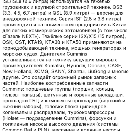
ISL/ISLe (8.9 литра) используется на тяжёлых
грузовиках и крупной строительной технике. QSB
(3.3, 4.5, 6.7 литра) и QSL (8.9 литра) — версии для
внедорожной техники. Серия ISF (2.8 и 3.8 литра)
производится на совместном предприятии в Китае
для лёгких коммерческих автомобилей (в том числе
«Газель NEXT»). Тяжёлые серии ISX/X15 (15 литров),
QSK, QST, KTA19, KTA38 и KTA50 применяются на
горнодобывающей технике, мощных генераторах и
морских судах. Двигатели Cummins
устанавливаются на технику ведущих мировых
производителей: Komatsu, Hyundai, Doosan, CASE,
New Holland, XCMG, SANY, Shantui, LiuGong и многие
другие. Это создаёт огромный рынок запасных
частей. Наиболее востребованные запчасти
Cummins: поршневые группы (поршни, кольца,
гильзы, пальцы), шатунные и коренные вкладыши,
прокладки ГБЦ и комплекты прокладок (верхний и
нижний наборы), головки блока цилиндров,
коленвалы и распредвалы, турбокомпрессоры
(Holset — подразделение Cummins), форсунки и
топливные насосы высокого давления (системы
Common Rail и PLN), масляные и водяные насосы,