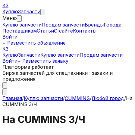
КЗ
Куплю
Запчасти
Меню
Куплю запчасти
Продам запчасти
Бренды
Города
Поставщикам
Статьи
О сайте
Контакты
Войти
+ Разместить объявление
КЗ
КуплюЗапчасти
Куплю запчасти
Продам запчасти
Войти
+ Разместить заявку
Платформа работает
Биржа запчастей для спецтехники · заявки и
предложения
Главная
/
Куплю запчасти
/
CUMMINS
/
Любой город
/
На
CUMMINS З/Ч
На CUMMINS З/Ч