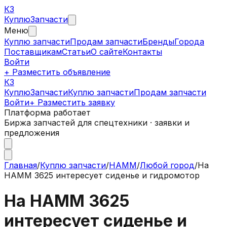
КЗ
Куплю
Запчасти
Меню
Куплю запчасти
Продам запчасти
Бренды
Города
Поставщикам
Статьи
О сайте
Контакты
Войти
+ Разместить объявление
КЗ
КуплюЗапчасти
Куплю запчасти
Продам запчасти
Войти
+ Разместить заявку
Платформа работает
Биржа запчастей для спецтехники · заявки и
предложения
Главная
/
Куплю запчасти
/
HAMM
/
Любой город
/
На
HAMM 3625 интересует сиденье и гидромотор
На HAMM 3625
интересует сиденье и