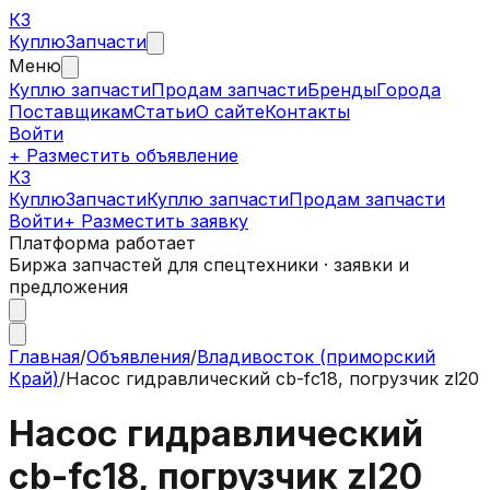
КЗ
Куплю
Запчасти
Меню
Куплю запчасти
Продам запчасти
Бренды
Города
Поставщикам
Статьи
О сайте
Контакты
Войти
+ Разместить объявление
КЗ
КуплюЗапчасти
Куплю запчасти
Продам запчасти
Войти
+ Разместить заявку
Платформа работает
Биржа запчастей для спецтехники · заявки и
предложения
Главная
/
Объявления
/
Владивосток (приморский
Край)
/
Насос гидравлический cb-fc18, погрузчик zl20
Насос гидравлический
cb-fc18, погрузчик zl20