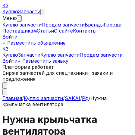
КЗ
Куплю
Запчасти
Меню
Куплю запчасти
Продам запчасти
Бренды
Города
Поставщикам
Статьи
О сайте
Контакты
Войти
+ Разместить объявление
КЗ
КуплюЗапчасти
Куплю запчасти
Продам запчасти
Войти
+ Разместить заявку
Платформа работает
Биржа запчастей для спецтехники · заявки и
предложения
Главная
/
Куплю запчасти
/
SAKAI
/
Рф
/
Нужна
крыльчатка вентилятора
Нужна крыльчатка
вентилятора