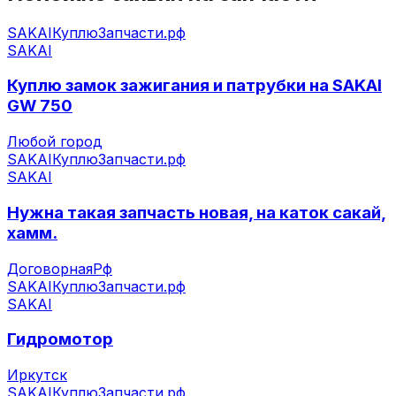
SAKAI
КуплюЗапчасти.рф
SAKAI
Куплю замок зажигания и патрубки на SAKAI
GW 750
Любой город
SAKAI
КуплюЗапчасти.рф
SAKAI
Нужна такая запчасть новая, на каток сакай,
хамм.
Договорная
Рф
SAKAI
КуплюЗапчасти.рф
SAKAI
Гидромотор
Иркутск
SAKAI
КуплюЗапчасти.рф