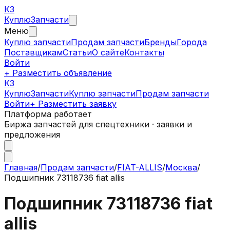
КЗ
Куплю
Запчасти
Меню
Куплю запчасти
Продам запчасти
Бренды
Города
Поставщикам
Статьи
О сайте
Контакты
Войти
+ Разместить объявление
КЗ
КуплюЗапчасти
Куплю запчасти
Продам запчасти
Войти
+ Разместить заявку
Платформа работает
Биржа запчастей для спецтехники · заявки и
предложения
Главная
/
Продам запчасти
/
FIAT-ALLIS
/
Москва
/
Подшипник 73118736 fiat allis
Подшипник 73118736 fiat
allis