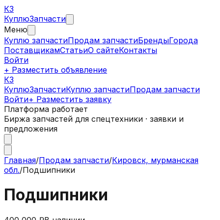
КЗ
Куплю
Запчасти
Меню
Куплю запчасти
Продам запчасти
Бренды
Города
Поставщикам
Статьи
О сайте
Контакты
Войти
+ Разместить объявление
КЗ
КуплюЗапчасти
Куплю запчасти
Продам запчасти
Войти
+ Разместить заявку
Платформа работает
Биржа запчастей для спецтехники · заявки и
предложения
Главная
/
Продам запчасти
/
Кировск, мурманская
обл.
/
Подшипники
Подшипники
400 000 ₽
В наличии