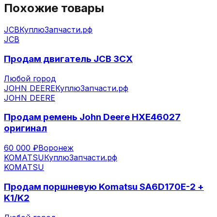
Похожие товары
JCB
КуплюЗапчасти.рф
JCB
Продам двигатель JCB 3CX
Любой город
JOHN DEERE
КуплюЗапчасти.рф
JOHN DEERE
Продам ремень John Deere HXE46027
оригинал
60 000 ₽
Воронеж
KOMATSU
КуплюЗапчасти.рф
KOMATSU
Продам поршневую Komatsu SA6D170E-2 +
K1/K2