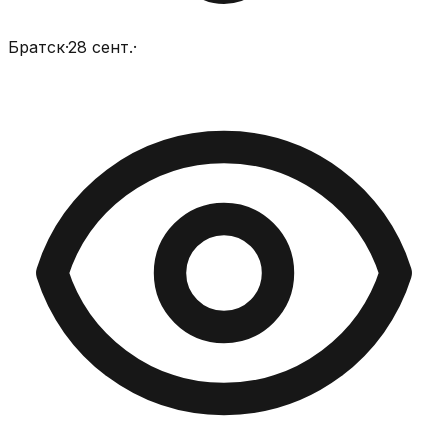
Братск
·
28 сент.
·