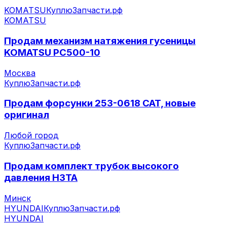
KOMATSU
КуплюЗапчасти.рф
KOMATSU
Продам механизм натяжения гусеницы
KOMATSU PC500-10
Москва
КуплюЗапчасти.рф
Продам форсунки 253-0618 CAT, новые
оригинал
Любой город
КуплюЗапчасти.рф
Продам комплект трубок высокого
давления НЗТА
Минск
HYUNDAI
КуплюЗапчасти.рф
HYUNDAI