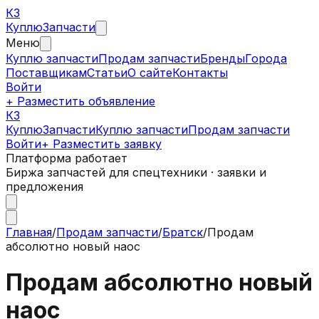
КЗ
Куплю
Запчасти
Меню
Куплю запчасти
Продам запчасти
Бренды
Города
Поставщикам
Статьи
О сайте
Контакты
Войти
+ Разместить объявление
КЗ
КуплюЗапчасти
Куплю запчасти
Продам запчасти
Войти
+ Разместить заявку
Платформа работает
Биржа запчастей для спецтехники · заявки и
предложения
Главная
/
Продам запчасти
/
Братск
/
Продам
абсолютно новый наос
Продам абсолютно новый
наос