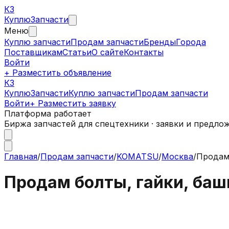
КЗ
Куплю
Запчасти
Меню
Куплю запчасти
Продам запчасти
Бренды
Города
Поставщикам
Статьи
О сайте
Контакты
Войти
+ Разместить объявление
КЗ
КуплюЗапчасти
Куплю запчасти
Продам запчасти
Войти
+ Разместить заявку
Платформа работает
Биржа запчастей для спецтехники · заявки и предло
Главная
/
Продам запчасти
/
KOMATSU
/
Москва
/
Продам 
Продам болты, гайки, баш