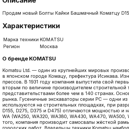
Описание
Продам новый Болты Кайки Башмачный Коматцу D15
Характеристики
Марка техники
KOMATSU
Регион
Москва
О бренде
KOMATSU
Komatsu Ltd. — один из крупнейших мировых произв
в японском городе Комацу, префектура Исикава. Из
прессов. В 1931 году компания выпустила свой первы
вторым по величине производителем строительной те
представительствами более чем в 140 странах. Осн
рынка. Гусеничные экскаваторы серии PC — одни из 
используются на строительных площадках, при разраб
D155, D275, D375 и D475) отличаются мощностью и 
WA (WA250, WA320, WA380, WA430, WA470, WA500, W
того, компания производит самосвалы жёсткой рамы
городских работ. Владельцы техники Komatsu наибол