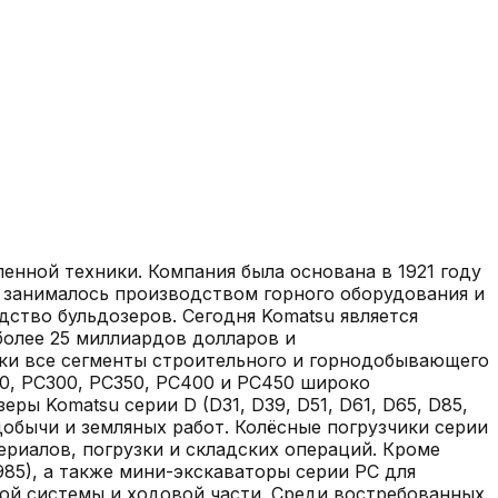
нной техники. Компания была основана в 1921 году
и занималось производством горного оборудования и
дство бульдозеров. Сегодня Komatsu является
более 25 миллиардов долларов и
ски все сегменты строительного и горнодобывающего
20, PC300, PC350, PC400 и PC450 широко
ы Komatsu серии D (D31, D39, D51, D61, D65, D85,
обычи и земляных работ. Колёсные погрузчики серии
иалов, погрузки и складских операций. Кроме
85), а также мини-экскаваторы серии PC для
кой системы и ходовой части. Среди востребованных