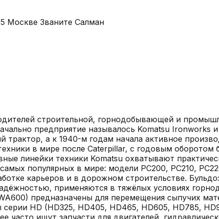
5 Москве Званите Салман
одителей строительной, горнодобывающей и промышле
начально предприятие называлось Komatsu Ironworks 
й трактор, а к 1940-м годам начала активное произво
хники в мире после Caterpillar, с годовым оборотом 
овные линейки техники Komatsu охватывают практиче
самых популярных в мире: модели PC200, PC210, PC2
отке карьеров и в дорожном строительстве. Бульдозер
надёжностью, применяются в тяжёлых условиях горнод
A600) предназначены для перемещения сыпучих матер
 серии HD (HD325, HD405, HD465, HD605, HD785, HD9
ее часто ищут запчасти для двигателей, гидравличес