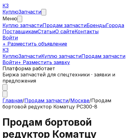
КЗ
Куплю
Запчасти
Меню
Куплю запчасти
Продам запчасти
Бренды
Города
Поставщикам
Статьи
О сайте
Контакты
Войти
+ Разместить объявление
КЗ
КуплюЗапчасти
Куплю запчасти
Продам запчасти
Войти
+ Разместить заявку
Платформа работает
Биржа запчастей для спецтехники · заявки и
предложения
Главная
/
Продам запчасти
/
Москве
/
Продам
бортовой редуктор Коматцу РС300-8
Продам бортовой
редуктор Коматцу