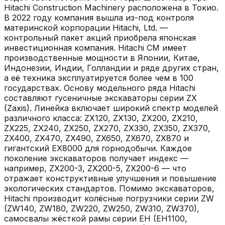
Hitachi Construction Machinery расположена в Токио.
В 2022 году компания вышла из-под контроля
материнской корпорации Hitachi, Ltd. —
контрольный пакет акций приобрела японская
инвестиционная компания. Hitachi CM имеет
производственные мощности в Японии, Китае,
Индонезии, Индии, Голландии и ряде других стран,
а её техника эксплуатируется более чем в 100
государствах. Основу модельного ряда Hitachi
составляют гусеничные экскаваторы серии ZX
(Zaxis). Линейка включает широкий спектр моделей
различного класса: ZX120, ZX130, ZX200, ZX210,
ZX225, ZX240, ZX250, ZX270, ZX330, ZX350, ZX370,
ZX400, ZX470, ZX490, ZX650, ZX670, ZX870 и
гигантский EX8000 для горнодобычи. Каждое
поколение экскаваторов получает индекс —
например, ZX200-3, ZX200-5, ZX200-6 — что
отражает конструктивные улучшения и повышение
экологических стандартов. Помимо экскаваторов,
Hitachi производит колёсные погрузчики серии ZW
(ZW140, ZW180, ZW220, ZW250, ZW310, ZW370),
самосвалы жёсткой рамы серии EH (EH1100,