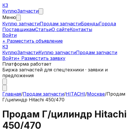
КЗ
Куплю
Запчасти
Меню
Куплю запчасти
Продам запчасти
Бренды
Города
Поставщикам
Статьи
О сайте
Контакты
Войти
+ Разместить объявление
КЗ
КуплюЗапчасти
Куплю запчасти
Продам запчасти
Войти
+ Разместить заявку
Платформа работает
Биржа запчастей для спецтехники · заявки и
предложения
Главная
/
Продам запчасти
/
HITACHI
/
Москве
/
Продам
Г/цилиндр Hitachi 450/470
Продам Г/цилиндр Hitachi
450/470