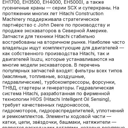
EH1700, EH3500, EH4000, EH5000), а также
гусеничные краны — серии SCX и суперкраны. На
протяжении многих лет Hitachi Construction
Machinery поддерживала стратегическое
партнёрство с John Deere по производству и
продаже экскаваторов в Северной Америке.
Запчасти для техники Hitachi стабильно
востребованы на вторичном рынке. Наиболее часто
владельцы ищут комплектующие для двигателей —
как собственного производства Hitachi, так и
двигателей Isuzu, которые устанавливаются на
многие модели экскаваторов. В перечень
популярных запчастей входят: фильтры всех типов
(масляные, топливные, воздушные,
гидравлические), турбокомпрессоры, форсунки,
ТНВД, стартеры и генераторы. Гидравлическая
система Hitachi, разработанная по фирменной
технологии HIOS (Hitachi Intelligent Oil Sensing),
требует качественных гидронасосов,
гидромоторов, гидрораспределителей, уплотнений
и ремкомплектов. Элементы ходовой части —
катки, цепи, звёздочки, башмаки, натяжители —
являются расходными деталями, которые регулярно