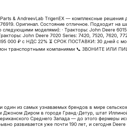
Parts & AndreevLab TrigenEX — комплексные решения д
076919. Оригинал. Состояние отличное. Подходит на ш
ледующими моделями): · Тракторы: John Deere 6015, 611
· Тракторы: John Deere 7020 Series: 7420, 7520, 7620, 7
1 195 000 ₽ с НДС 22% ⏳ СРОК ПОСТАВКИ: 30 дней с мо
регион транспортными компаниями 📞 ЗВОНИТЕ ИЛИ 
 один из самых узнаваемых брендов в мире сельскох
цом Джоном Диром в городе Гранд-Детур, штат Иллин
ериканского Среднего Запада — до этого фермеры ис
рывно развивается уже почти 190 лет, и сегодня Deer