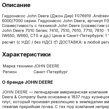
Описание
Гидронасос John Deere (Джон Дир) F076919 .Andreev
6000/7000 серии. Гидронасос John Deere, артикул F
Совместимость с техникой John Deere (совместим со с
John Deere 7010 Series: 7410, 7510, 7610, 7710, 7810 
(W650, W660, CTS и др.) Цена в Санкт-Петербурге: 
расчёт (с НДС / без НДС) 📦 ДОСТАВКА: в любой 
Характеристики
Марка техники
JOHN DEERE
Регион
Санкт-Петербург
О бренде
JOHN DEERE
JOHN DEERE — легендарная американская компания и
Deere & Company была основана в 1837 году кузне
плуг, который произвёл революцию в земледелии ам
тяжёлая прерийная почва. С тех пор компания непре