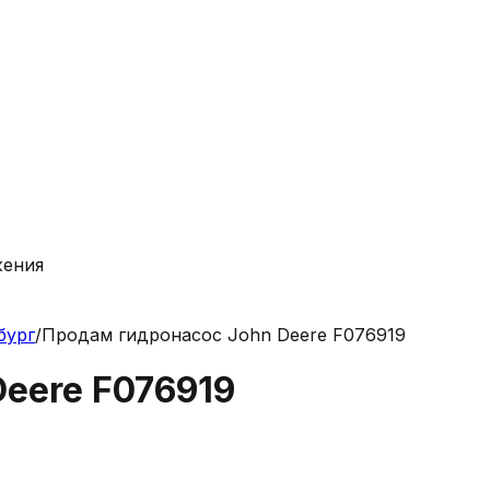
жения
бург
/
Продам гидронасос John Deere F076919
eere F076919