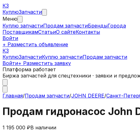
КЗ
Куплю
Запчасти
Меню
Куплю запчасти
Продам запчасти
Бренды
Города
Поставщикам
Статьи
О сайте
Контакты
Войти
+ Разместить объявление
КЗ
КуплюЗапчасти
Куплю запчасти
Продам запчасти
Войти
+ Разместить заявку
Платформа работает
Биржа запчастей для спецтехники · заявки и предло
Главная
/
Продам запчасти
/
JOHN DEERE
/
Санкт-Петер
Продам гидронасос John D
1 195 000 ₽
В наличии