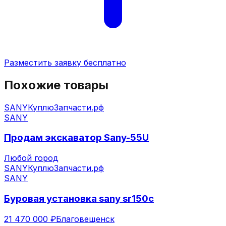
Разместить заявку бесплатно
Похожие товары
SANY
КуплюЗапчасти.рф
SANY
Продам экскаватор Sany-55U
Любой город
SANY
КуплюЗапчасти.рф
SANY
Буровая установка sany sr150c
21 470 000 ₽
Благовещенск