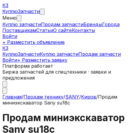
КЗ
Куплю
Запчасти
Меню
Куплю запчасти
Продам запчасти
Бренды
Города
Поставщикам
Статьи
О сайте
Контакты
Войти
+ Разместить объявление
КЗ
КуплюЗапчасти
Куплю запчасти
Продам запчасти
Войти
+ Разместить заявку
Платформа работает
Биржа запчастей для спецтехники · заявки и
предложения
Главная
/
Продам технику
/
SANY
/
Киров
/
Продам
миниэкскаватор Sany su18c
Продам миниэкскаватор
Sany su18c