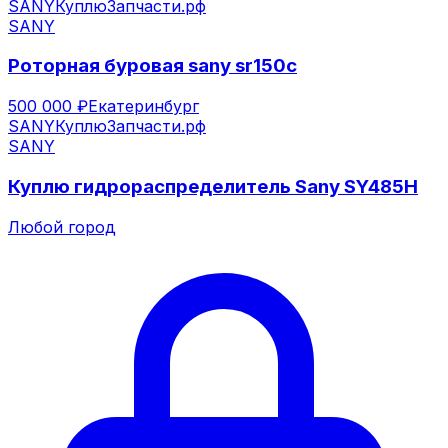
SANY
КуплюЗапчасти.рф
SANY
Роторная буровая sany sr150c
500 000 ₽
Екатеринбург
SANY
КуплюЗапчасти.рф
SANY
Куплю гидрораспределитель Sany SY485H
Любой город