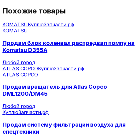
Похожие товары
KOMATSU
КуплюЗапчасти.рф
KOMATSU
Продам блок коленвал распредвал помпу на
Komatsu D355A
Любой город
ATLAS COPCO
КуплюЗапчасти.рф
ATLAS COPCO
Продам вращатель для Atlas Copco
DML1200/DM45
Любой город
КуплюЗапчасти.рф
Продам систему фильтрации воздуха для
спецтехники