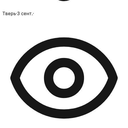
Тверь
·
3 сент.
·