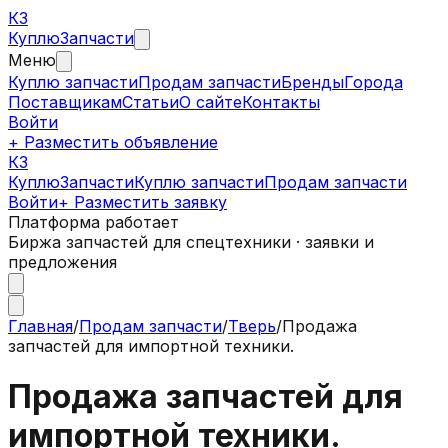
КЗ
Куплю
Запчасти
Меню
Куплю запчасти
Продам запчасти
Бренды
Города
Поставщикам
Статьи
О сайте
Контакты
Войти
+ Разместить объявление
КЗ
КуплюЗапчасти
Куплю запчасти
Продам запчасти
Войти
+ Разместить заявку
Платформа работает
Биржа запчастей для спецтехники · заявки и
предложения
Главная
/
Продам запчасти
/
Тверь
/
Продажа
запчастей для импортной техники.
Продажа запчастей для
импортной техники.