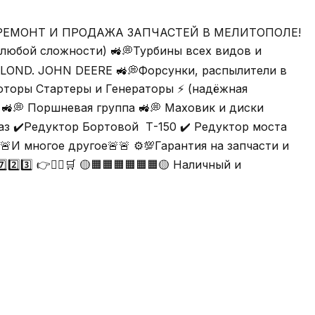
ги. 🚜💭РЕМОНТ И ПРОДАЖА ЗАПЧАСТЕЙ В МЕЛИТОПОЛЕ!
ой сложности) 🚜💭Турбины всех видов и
LLOND. JOHN DEERE 🚜💭Форсунки, распылители в
торы Стартеры и Генераторы ⚡️ (надёжная
р 🚜💭 Поршневая группа 🚜💭 Маховик и диски
аз ✔️Редуктор Бортовой Т-150 ✔️ Редуктор моста
🚨И многое другое🚨🚨 ⚙️💯Гарантия на запчасти и
️⃣3️⃣ 👉👨‍⚕️🛒 🟡🟧🟧🟧🟧🟧🟧🟡 Наличный и