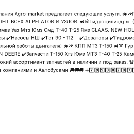
🤍 Компания Agro-market предлагает следующие услу
ВСЕХ АГРЕГАТОВ И УЗЛОВ. 🚜💭Гидроцилиндры (люб
амаз Уаз Мтз Юмз Смд Т-40 Т-25 Ямз CLAAS. NEW HO
сы ✔️Насосы НШ ✔️Гст 90 - 112 ✔️Дозаторы ✔️Гидромо
бильной работы двигателя) 🚜💭 КПП МТЗ Т-150 🚜💭 Гу
 DEERE ✔️Запчасти Т-150 Хтз Юмз МТЗ Т-40 Т-25 Кам
кий ассортимент запчастей в наличии и под заказ. 🚨
аниями и Автобусами 🚚🚚🚚 ➕7️⃣9️⃣9️⃣0️⃣0️⃣2️⃣0️⃣7️⃣7️⃣2