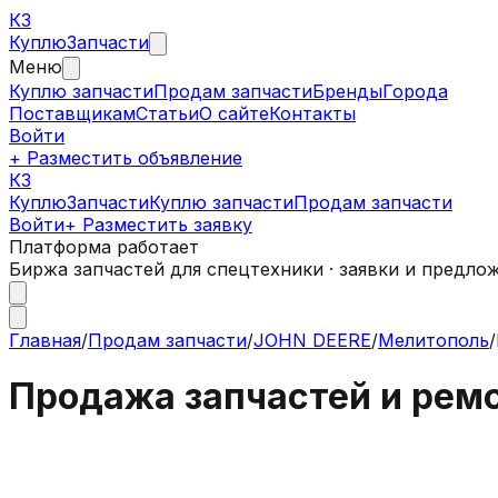
КЗ
Куплю
Запчасти
Меню
Куплю запчасти
Продам запчасти
Бренды
Города
Поставщикам
Статьи
О сайте
Контакты
Войти
+ Разместить объявление
КЗ
КуплюЗапчасти
Куплю запчасти
Продам запчасти
Войти
+ Разместить заявку
Платформа работает
Биржа запчастей для спецтехники · заявки и предло
Главная
/
Продам запчасти
/
JOHN DEERE
/
Мелитополь
/
Продажа запчастей и рем