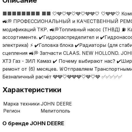
Описание
🟧🟧🟧🟧🟧🟧🟧🟧 🟧🟧 🤍🩶🤍🩶🤍🩶🤍🩶🩶🤍 🤍🩶
🚜💭 ПРОФЕССИОНАЛЬНЫЙ и КАЧЕСТВЕННЫЙ РЕМОНТ 
модификаций ТКР. 🚜💭Топливный насос (ТНВД) ⛽ К
ассортименте. ✔️Гидрораспределител и ✔️Гидронасо
электрика) ⚡️ ✔️Головка блока ✔️Радиаторы (для ста
сцепления 🚜💭 Запчасти CLAAS. NEW HOLLOND. JOHN
ХТЗ Газ - ЗИЛ Камаз ✔️ Почему выбирают нас? ✔️Широ
ремонт от (6) месяцев. 🚨Отправляем Транспортными комп
Безналичный расчёт 🩶🩶🤍🩶🩶🩶🤍🩶🤍🩶 ✅✅✅✅✅
Характеристики
Марка техники
JOHN DEERE
Регион
Мелитополь
О бренде
JOHN DEERE