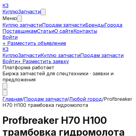
КЗ
Куплю
Запчасти
Меню
Куплю запчасти
Продам запчасти
Бренды
Города
Поставщикам
Статьи
О сайте
Контакты
Войти
+ Разместить объявление
КЗ
КуплюЗапчасти
Куплю запчасти
Продам запчасти
Войти
+ Разместить заявку
Платформа работает
Биржа запчастей для спецтехники · заявки и
предложения
Главная
/
Продам запчасти
/
Любой город
/
Profbreaker
H70 H100 трамбовка гидромолота
Profbreaker H70 H100
трамбовка гидромолота