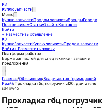
КЗ
Куплю
Запчасти
Меню
Куплю запчасти
Продам запчасти
Бренды
Города
Поставщикам
Статьи
О сайте
Контакты
Войти
+ Разместить объявление
КЗ
КуплюЗапчасти
Куплю запчасти
Продам запчасти
Войти
+ Разместить заявку
Платформа работает
Биржа запчастей для спецтехники · заявки и
предложения
Главная
/
Объявления
/
Владивосток (приморский
Край)
/
Прокладка гбц погрузчик zl20, двигатель
sd4bw45
Прокладка гбц погрузчик