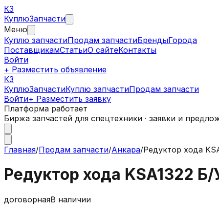
КЗ
Куплю
Запчасти
Меню
Куплю запчасти
Продам запчасти
Бренды
Города
Поставщикам
Статьи
О сайте
Контакты
Войти
+ Разместить объявление
КЗ
КуплюЗапчасти
Куплю запчасти
Продам запчасти
Войти
+ Разместить заявку
Платформа работает
Биржа запчастей для спецтехники · заявки и предло
Главная
/
Продам запчасти
/
Анкара
/
Редуктор хода KSA
Редуктор хода KSA1322 Б/
договорная
В наличии