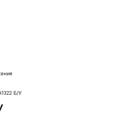
жения
1322 Б/У
У