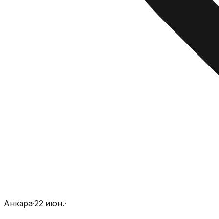
Анкара
·
22 июн.
·