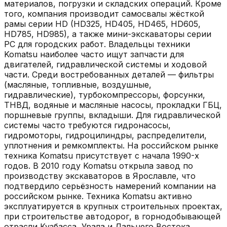
материалов, погрузки и складских операций. Кроме
того, компания производит самосвалы жёсткой
рамы серии HD (HD325, HD405, HD465, HD605,
HD785, HD985), а также мини-экскаваторы серии
PC для городских работ. Владельцы техники
Komatsu наиболее часто ищут запчасти для
двигателей, гидравлической системы и ходовой
части. Среди востребованных деталей — фильтры
(масляные, топливные, воздушные,
гидравлические), турбокомпрессоры, форсунки,
ТНВД, водяные и масляные насосы, прокладки ГБЦ,
поршневые группы, вкладыши. Для гидравлической
системы часто требуются гидронасосы,
гидромоторы, гидроцилиндры, распределители,
уплотнения и ремкомплекты. На российском рынке
техника Komatsu присутствует с начала 1990-х
годов. В 2010 году Komatsu открыла завод по
производству экскаваторов в Ярославле, что
подтвердило серьёзность намерений компании на
российском рынке. Техника Komatsu активно
эксплуатируется в крупных строительных проектах,
при строительстве автодорог, в горнодобывающей
отрасли Кузбасса, Урала и Дальнего Востока.