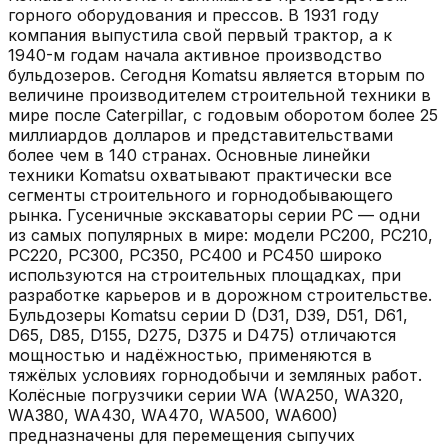
горного оборудования и прессов. В 1931 году
компания выпустила свой первый трактор, а к
1940-м годам начала активное производство
бульдозеров. Сегодня Komatsu является вторым по
величине производителем строительной техники в
мире после Caterpillar, с годовым оборотом более 25
миллиардов долларов и представительствами
более чем в 140 странах. Основные линейки
техники Komatsu охватывают практически все
сегменты строительного и горнодобывающего
рынка. Гусеничные экскаваторы серии PC — одни
из самых популярных в мире: модели PC200, PC210,
PC220, PC300, PC350, PC400 и PC450 широко
используются на строительных площадках, при
разработке карьеров и в дорожном строительстве.
Бульдозеры Komatsu серии D (D31, D39, D51, D61,
D65, D85, D155, D275, D375 и D475) отличаются
мощностью и надёжностью, применяются в
тяжёлых условиях горнодобычи и земляных работ.
Колёсные погрузчики серии WA (WA250, WA320,
WA380, WA430, WA470, WA500, WA600)
предназначены для перемещения сыпучих