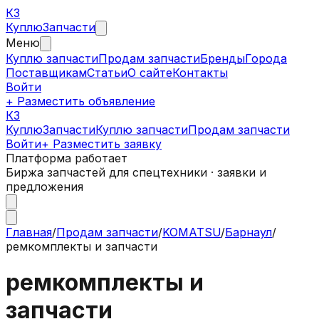
КЗ
Куплю
Запчасти
Меню
Куплю запчасти
Продам запчасти
Бренды
Города
Поставщикам
Статьи
О сайте
Контакты
Войти
+ Разместить объявление
КЗ
КуплюЗапчасти
Куплю запчасти
Продам запчасти
Войти
+ Разместить заявку
Платформа работает
Биржа запчастей для спецтехники · заявки и
предложения
Главная
/
Продам запчасти
/
KOMATSU
/
Барнаул
/
ремкомплекты и запчасти
ремкомплекты и
запчасти