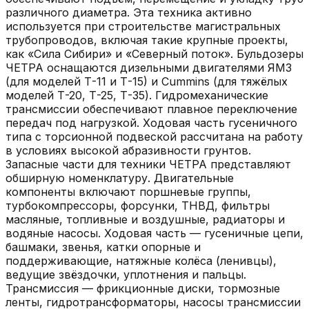
различного диаметра. Эта техника активно
используется при строительстве магистральных
трубопроводов, включая такие крупные проекты,
как «Сила Сибири» и «Северный поток». Бульдозеры
ЧЕТРА оснащаются дизельными двигателями ЯМЗ
(для моделей Т-11 и Т-15) и Cummins (для тяжёлых
моделей Т-20, Т-25, Т-35). Гидромеханические
трансмиссии обеспечивают плавное переключение
передач под нагрузкой. Ходовая часть гусеничного
типа с торсионной подвеской рассчитана на работу
в условиях высокой абразивности грунтов.
Запасные части для техники ЧЕТРА представляют
обширную номенклатуру. Двигательные
компоненты включают поршневые группы,
турбокомпрессоры, форсунки, ТНВД, фильтры
масляные, топливные и воздушные, радиаторы и
водяные насосы. Ходовая часть — гусеничные цепи,
башмаки, звенья, катки опорные и
поддерживающие, натяжные колёса (ленивцы),
ведущие звёздочки, уплотнения и пальцы.
Трансмиссия — фрикционные диски, тормозные
ленты, гидротрансформаторы, насосы трансмиссии