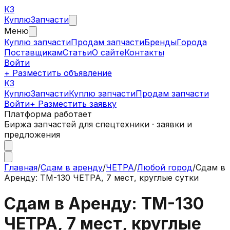
КЗ
Куплю
Запчасти
Меню
Куплю запчасти
Продам запчасти
Бренды
Города
Поставщикам
Статьи
О сайте
Контакты
Войти
+ Разместить объявление
КЗ
КуплюЗапчасти
Куплю запчасти
Продам запчасти
Войти
+ Разместить заявку
Платформа работает
Биржа запчастей для спецтехники · заявки и
предложения
Главная
/
Сдам в аренду
/
ЧЕТРА
/
Любой город
/
Сдам в
Аренду: ТМ-130 ЧЕТРА, 7 мест, круглые сутки
Сдам в Аренду: ТМ-130
ЧЕТРА, 7 мест, круглые