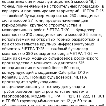
лошадиных сил и эксплуатационной массой 18,5
тонны, применяемый на строительных площадках, в
карьерах и при планировке территорий. ЧЕТРА Т-15
— тяжёлый бульдозер мощностью 250 лошадиных
сил и массой 27 тонн, предназначенный для
горнодобычи, крупного строительства и
мелиоративных работ. ЧЕТРА Т-20 — бульдозер
мощностью 310 лошадиных сил и массой 34 тонны,
используемый на открытых горных разработках и
при строительстве крупных инфраструктурных
объектов. ЧЕТРА Т-25 — тяжёлый бульдозер
мощностью 390 лошадиных сил, а ЧЕТРА Т-35 —
один из самых мощных бульдозеров российского
производства с мощностью двигателя 515
лошадиных сил и массой более 60 тонн,
конкурирующий с моделями Caterpillar D10 и
Komatsu D375. Помимо бульдозеров, ЧЕТРА
производит трубоукладчики —
специализированную технику для укладки
трубопроводов при строительстве нефте- и
газопроводов. Модели ЧЕТРА ТГ-121, ТГ-222, ТГ-301
и ТГ-503 грузоподъёмностью от 12 до 50 тонн
обеспечивают подъём, перемещение и укладку труб