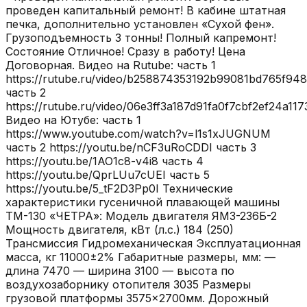
проведен капитальный ремонт! В кабине штатная
печка, дополнительно установлен «Сухой фен».
Грузоподъемность 3 тонны! Полный капремонт!
Состояние Отличное! Сразу в работу! Цена
Договорная. Видео на Rutube: часть 1
https://rutube.ru/video/b258874353192b99081bd765f948
часть 2
https://rutube.ru/video/06e3ff3a187d91fa0f7cbf2ef24a117
Видео на Ютубе: часть 1
https://www.youtube.com/watch?v=l1s1xJUGNUM
часть 2 https://youtu.be/nCF3uRoCDDI часть 3
https://youtu.be/1AO1c8-v4i8 часть 4
https://youtu.be/QprLUu7cUEI часть 5
https://youtu.be/5_tF2D3Pp0I Технические
характеристики гусеничной плавающей машины
ТМ-130 «ЧЕТРА»: Модель двигателя ЯМЗ-236Б-2
Мощность двигателя, кВт (л.с.) 184 (250)
Трансмиссия Гидромеханическая Эксплуатационная
масса, кг 11000±2% Габаритные размеры, мм: —
длина 7470 — ширина 3100 — высота по
воздухозаборнику отопителя 3035 Размеры
грузовой платформы 3575×2700мм. Дорожный