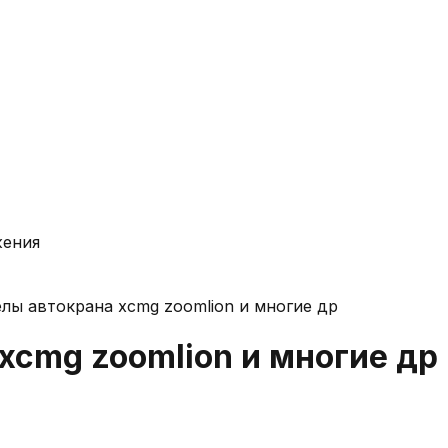
жения
лы автокрана xcmg zoomlion и многие др
xcmg zoomlion и многие др