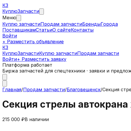
КЗ
Куплю
Запчасти
Меню
Куплю запчасти
Продам запчасти
Бренды
Города
Поставщикам
Статьи
О сайте
Контакты
Войти
+ Разместить объявление
КЗ
КуплюЗапчасти
Куплю запчасти
Продам запчасти
Войти
+ Разместить заявку
Платформа работает
Биржа запчастей для спецтехники · заявки и предло
Главная
/
Продам запчасти
/
Благовещенск
/
Секция стре
Секция стрелы автокрана 
215 000 ₽
В наличии