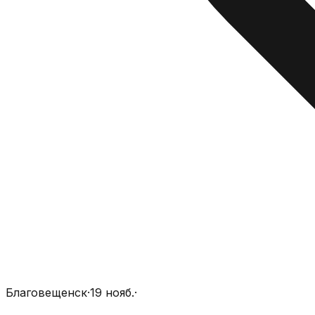
Благовещенск
·
19 нояб.
·