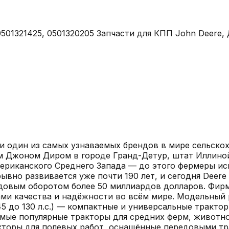
4, 0501321425, 0501320205 Запчасти для КПП John Deere
 один из самых узнаваемых брендов в мире сельскох
цом Джоном Диром в городе Гранд-Детур, штат Иллин
ериканского Среднего Запада — до этого фермеры ис
рывно развивается уже почти 190 лет, и сегодня Deer
довым оборотом более 50 миллиардов долларов. Фирм
ами качества и надёжности во всём мире. Модельный 
5 до 130 л.с.) — компактные и универсальные тракто
 самые популярные тракторы для средних ферм, живот
ракторы для полевых работ, оснащённые передовыми тр