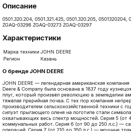
Описание
0501.320.204, 0501.321.425, 0501.320.205, 050132020
ZGAQ-03298 ZGAQ-03273 ZGAQ-03297
Характеристики
Марка техники
JOHN DEERE
Регион
Казань
О бренде
JOHN DEERE
JOHN DEERE — легендарная американская компания и
Deere & Company была основана в 1837 году кузне
плуг, который произвёл революцию в земледелии ам
тяжёлая прерийная почва. С тех пор компания непре
производителем сельскохозяйственной техники с го
силуэт прыгающего оленя на логотипе стали символ
охватывающих весь спектр мощностей. Серия 5 (от 4
коммунальных работ. Серия 6 (от 90 до 250 л.с.) —
операций. Серия 7 (от 210 до 350 л.с.) — мощные т