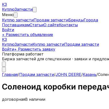
КЗ
Куплю
Запчасти
Меню
Куплю запчасти
Продам запчасти
Бренды
Города
Поставщикам
Статьи
О сайте
Контакты
Войти
+ Разместить объявление
КЗ
КуплюЗапчасти
Куплю запчасти
Продам запчасти
Войти
+ Разместить заявку
Платформа работает
Биржа запчастей для спецтехники · заявки и предло
Главная
/
Продам запчасти
/
JOHN DEERE
/
Казань
/
Солен
Соленоид коробки передач
договорная
В наличии