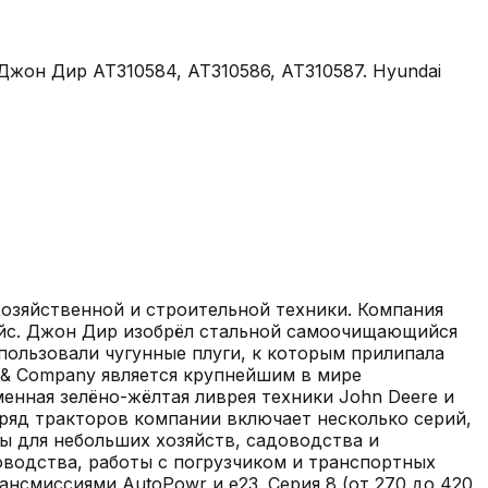
, Джон Дир AT310584, AT310586, AT310587. Hyundai
озяйственной и строительной техники. Компания
ойс. Джон Дир изобрёл стальной самоочищающийся
пользовали чугунные плуги, к которым прилипала
e & Company является крупнейшим в мире
енная зелёно-жёлтая ливрея техники John Deere и
ряд тракторов компании включает несколько серий,
ры для небольших хозяйств, садоводства и
новодства, работы с погрузчиком и транспортных
ансмиссиями AutoPowr и e23. Серия 8 (от 270 до 420