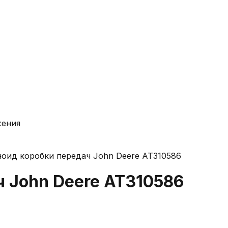
жения
оид коробки передач John Deere AT310586
 John Deere AT310586