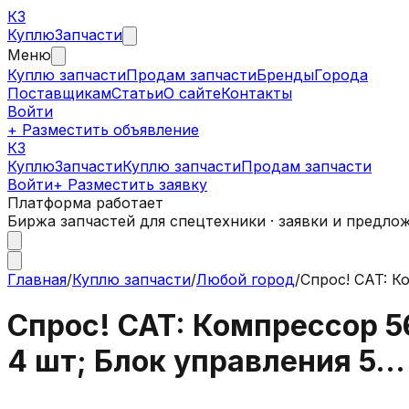
КЗ
Куплю
Запчасти
Меню
Куплю запчасти
Продам запчасти
Бренды
Города
Поставщикам
Статьи
О сайте
Контакты
Войти
+ Разместить объявление
КЗ
КуплюЗапчасти
Куплю запчасти
Продам запчасти
Войти
+ Разместить заявку
Платформа работает
Биржа запчастей для спецтехники · заявки и предло
Главная
/
Куплю запчасти
/
Любой город
/
Спрос! CAT: Ко
Спрос! CAT: Компрессор 56
4 шт; Блок управления 5...