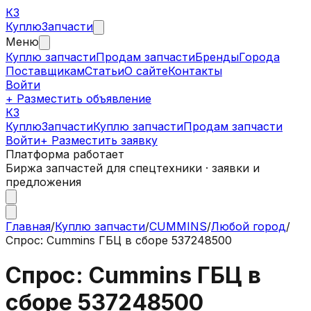
КЗ
Куплю
Запчасти
Меню
Куплю запчасти
Продам запчасти
Бренды
Города
Поставщикам
Статьи
О сайте
Контакты
Войти
+ Разместить объявление
КЗ
КуплюЗапчасти
Куплю запчасти
Продам запчасти
Войти
+ Разместить заявку
Платформа работает
Биржа запчастей для спецтехники · заявки и
предложения
Главная
/
Куплю запчасти
/
CUMMINS
/
Любой город
/
Спрос: Cummins ГБЦ в сборе 537248500
Спрос: Cummins ГБЦ в
сборе 537248500