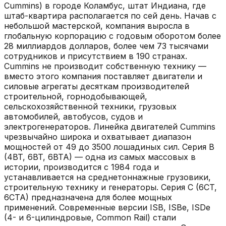
Cummins) в городе Коламбус, штат Индиана, где
штаб-квартира располагается по сей день. Начав с
небольшой мастерской, компания выросла в
глобальную корпорацию с годовым оборотом более
28 миллиардов долларов, более чем 73 тысячами
сотрудников и присутствием в 190 странах.
Cummins не производит собственную технику —
вместо этого компания поставляет двигатели и
силовые агрегаты десяткам производителей
строительной, горнодобывающей,
сельскохозяйственной техники, грузовых
автомобилей, автобусов, судов и
электрогенераторов. Линейка двигателей Cummins
чрезвычайно широка и охватывает диапазон
мощностей от 49 до 3500 лошадиных сил. Серия B
(4BT, 6BT, 6BTA) — одна из самых массовых в
истории, производится с 1984 года и
устанавливается на среднетоннажные грузовики,
строительную технику и генераторы. Серия C (6CT,
6CTA) предназначена для более мощных
применений. Современные версии ISB, ISBe, ISDe
(4- и 6-цилиндровые, Common Rail) стали