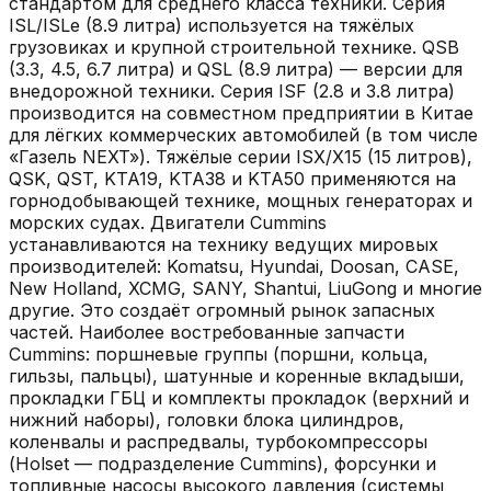
стандартом для среднего класса техники. Серия
ISL/ISLe (8.9 литра) используется на тяжёлых
грузовиках и крупной строительной технике. QSB
(3.3, 4.5, 6.7 литра) и QSL (8.9 литра) — версии для
внедорожной техники. Серия ISF (2.8 и 3.8 литра)
производится на совместном предприятии в Китае
для лёгких коммерческих автомобилей (в том числе
«Газель NEXT»). Тяжёлые серии ISX/X15 (15 литров),
QSK, QST, KTA19, KTA38 и KTA50 применяются на
горнодобывающей технике, мощных генераторах и
морских судах. Двигатели Cummins
устанавливаются на технику ведущих мировых
производителей: Komatsu, Hyundai, Doosan, CASE,
New Holland, XCMG, SANY, Shantui, LiuGong и многие
другие. Это создаёт огромный рынок запасных
частей. Наиболее востребованные запчасти
Cummins: поршневые группы (поршни, кольца,
гильзы, пальцы), шатунные и коренные вкладыши,
прокладки ГБЦ и комплекты прокладок (верхний и
нижний наборы), головки блока цилиндров,
коленвалы и распредвалы, турбокомпрессоры
(Holset — подразделение Cummins), форсунки и
топливные насосы высокого давления (системы