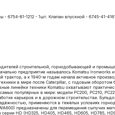
- 6754-81-1212 - 1шт. Клапан впускной - 6745-41-4161
одителей строительной, горнодобывающей и промышле
начально предприятие называлось Komatsu Ironworks 
й трактор, а к 1940-м годам начала активное произво
хники в мире после Caterpillar, с годовым оборотом 
овные линейки техники Komatsu охватывают практиче
самых популярных в мире: модели PC200, PC210, PC2
отке карьеров и в дорожном строительстве. Бульдозер
надёжностью, применяются в тяжёлых условиях горнод
A600) предназначены для перемещения сыпучих матер
 серии HD (HD325, HD405, HD465, HD605, HD785, HD9