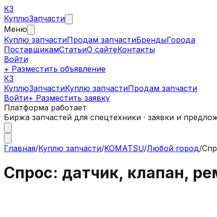
КЗ
Куплю
Запчасти
Меню
Куплю запчасти
Продам запчасти
Бренды
Города
Поставщикам
Статьи
О сайте
Контакты
Войти
+ Разместить объявление
КЗ
КуплюЗапчасти
Куплю запчасти
Продам запчасти
Войти
+ Разместить заявку
Платформа работает
Биржа запчастей для спецтехники · заявки и предло
Главная
/
Куплю запчасти
/
KOMATSU
/
Любой город
/
Спр
Спрос: датчик, клапан, р