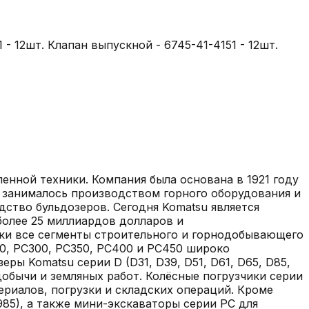
 - 12шт. Клапан выпускной - 6745-41-4151 - 12шт.
нной техники. Компания была основана в 1921 году
и занималось производством горного оборудования и
дство бульдозеров. Сегодня Komatsu является
более 25 миллиардов долларов и
ски все сегменты строительного и горнодобывающего
20, PC300, PC350, PC400 и PC450 широко
ы Komatsu серии D (D31, D39, D51, D61, D65, D85,
обычи и земляных работ. Колёсные погрузчики серии
иалов, погрузки и складских операций. Кроме
85), а также мини-экскаваторы серии PC для