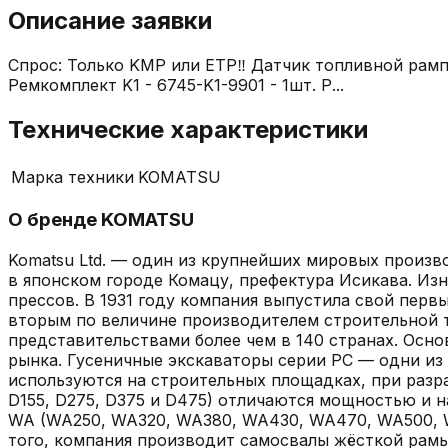
Описание заявки
Спрос: Только KMP или ETP‼️ Датчик топливной рампы 
Ремкомплект K1 - 6745-K1-9901 - 1шт. Р...
Технические характеристики
Марка техники
KOMATSU
О бренде
KOMATSU
Komatsu Ltd. — один из крупнейших мировых произв
в японском городе Комацу, префектура Исикава. Из
прессов. В 1931 году компания выпустила свой первы
вторым по величине производителем строительной те
представительствами более чем в 140 странах. Осн
рынка. Гусеничные экскаваторы серии PC — одни из 
используются на строительных площадках, при разраб
D155, D275, D375 и D475) отличаются мощностью и 
WA (WA250, WA320, WA380, WA430, WA470, WA500, W
того, компания производит самосвалы жёсткой рамы